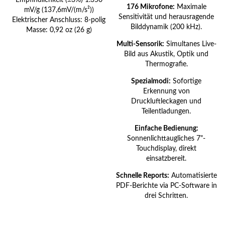
Empfindlichkeit (±3%) 1.350
176 Mikrofone:
Maximale
mV/g (137,6mV/(m/s²))
Sensitivität und herausragende
Elektrischer Anschluss: 8-polig
Bilddynamik (200 kHz).
Masse: 0,92 oz (26 g)
Multi-Sensorik:
Simultanes Live-
Bild aus Akustik, Optik und
Thermografie.
Spezialmodi:
Sofortige
Erkennung von
Druckluftleckagen und
Teilentladungen.
Einfache Bedienung:
Sonnenlichttaugliches 7"-
Touchdisplay, direkt
einsatzbereit.
Schnelle Reports:
Automatisierte
PDF-Berichte via PC-Software in
drei Schritten.