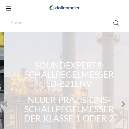
SOUNDEXPERT®
SCHALLPEGELMESSER
LD-821ENV
NEUER PRÄZISIONS-


SCHALLPEGELMESSER
DER KLASSE 1 ODER 2