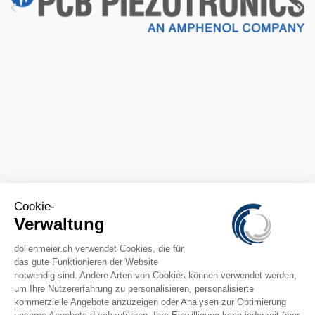



CONTACTS