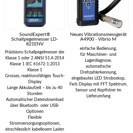
SoundExpert®
Neues Vibrationsmessgerät
Schallpegelmesser LD-
A4900 - Vibrio M
821ENV
einfache Bedienung,
Präzisions-Schallpegelmesser der
für Maschinen- und
Klasse 1 oder 2 ANSI S1.4-2014
Lagerdiagnose,
Klasse 1 IEC 61672-1:2013
automatische
Klasse 1
Drehzahlerkennung,
Grosses, reaktionsfähiges Touch-
eingebautes LED Stroboskop,
Display
Farb Display mit FFT Spektrum,
Lange Akkulaufzeit – bis zu 40
Sensor und Kopfhörer im
Stunden
Lieferumfang
Automatischer Datendownload
über Bluetooth- oder USB-
Optionen
Flexible
Stromversorgungsoptionen,
einschliesslich kabellosem Laden