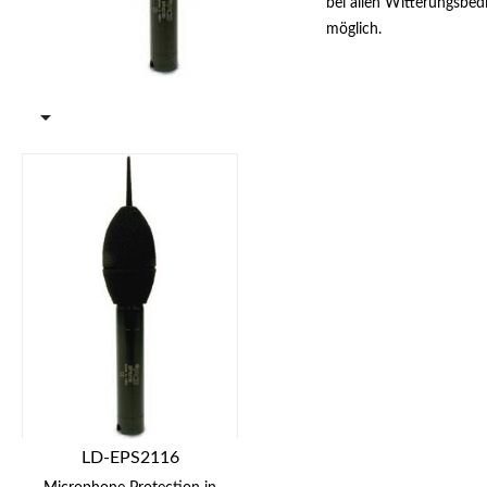
bei allen Witterungs­be
möglich.

LD-EPS2116