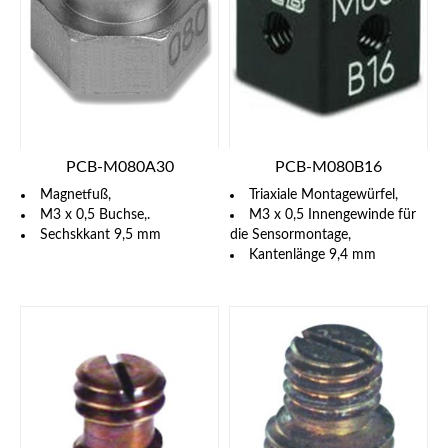
PCB-M080A30
PCB-M080B16
Magnetfuß,
Triaxiale Montagewürfel,
M3 x 0,5 Buchse,.
M3 x 0,5 Innengewinde für
Sechskkant 9,5 mm
die Sensormontage,
Kantenlänge 9,4 mm