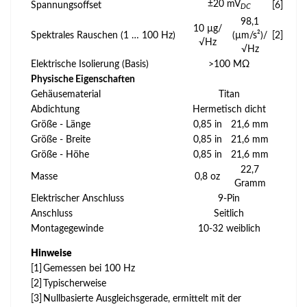
±20 mV
Spannungsoffset
[6]
DC
98,1
10 µg/
Spektrales Rauschen (1 … 100 Hz)
(µm/s²)/
[2]
√Hz
√Hz
Elektrische Isolierung (Basis)
>100 MΩ
Physische Eigenschaften
Gehäusematerial
Titan
Abdichtung
Hermetisch dicht
Größe - Länge
0,85 in
21,6 mm
Größe - Breite
0,85 in
21,6 mm
Größe - Höhe
0,85 in
21,6 mm
22,7
Masse
0,8 oz
Gramm
Elektrischer Anschluss
9-Pin
Anschluss
Seitlich
Montagegewinde
10-32 weiblich
Hinweise
[1]
Gemessen bei 100 Hz
[2]
Typischerweise
[3]
Nullbasierte Ausgleichsgerade, ermittelt mit der