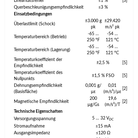
Linearitätsfehler
≤1 %
[3]
Querbeschleunigungsempfindlichkeit
≤3 %
Einsatzbedingungen
±3.000 g
±29.420
Überlastlimit (Schock)
pk
m/s² pk
-65 …
-54 …
Temperaturbereich (Betrieb)
250 °F
121 °C
-65 …
-54 …
Temperaturbereich (Lagerung)
250 °F
121 °C
Temperaturkoeffizient der
±2,5 %
[5]
Empfindlichkeit
Temperaturkoeffizient des
±1,5 % FSO
[5]
Nullpunkts
Dehnungsempfindlichkeit
0,001 g/
0,01
[2]
(Basisfläche)
µε
(m/s²)/µε
200
19,6
Magnetische Empfindlichkeit
[2]
µg/Gs
(m/s²)/T
Technische Eigenschaften
5 … 32 V
Versorgungsspannung
DC
Stromaufnahme
≤15 mA
Ausgangsimpedanz
≤120 Ω