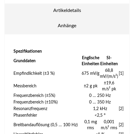
Artikeldetails
Anhänge
Spezifikationen
Englische
SI-
Grunddaten
Einheiten
Einheiten
68,8
Empfindlichkeit (±3 %)
675 mV/g
[1]
mV/(m/s²)
±19,6
Messbereich
±2 g pk
m/s² pk
Frequenzbereich (±5%)
0 … 250 Hz
Frequenz­bereich (±10%)
0 … 350 Hz
Resonanzfrequenz
1,2 kHz
[2]
Phasenfehler
<2,5 °
0,1 mg
0,001
Breitbandauflösung (0,5 … 100 Hz)
[2]
rms
m/s² rms