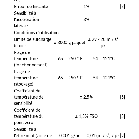
Erreur de linéarité
1%
[3]
Sensibilité à
l'accélération
3%
latérale
Conditions d'utilisation
Limite de surcharge
± 29 420 m / s²
± 3000 g paquet
(choc)
pk
Plage de
température
-65 ... 250 ° F
-54… 121°C
(fonctionnement)
Plage de
température
-65 ... 250 ° F
-54… 121°C
(stockage)
Coefficient de
température de
± 2,5%
[5]
sensibilité
Coefficient de
température du
± 1,5% FSO
[5]
point zéro
Sensibilité à
l'étirement (zone de
0,001 g/µε
0,01 (m / s²) / µε
[2]