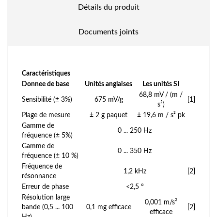
Détails du produit
Documents joints
Caractéristiques
Donnee de base
Unités anglaises
Les unités SI
68,8 mV / (m /
Sensibilité (± 3%)
675 mV/g
[1]
s²)
Plage de mesure
± 2 g paquet
± 19,6 m / s² pk
Gamme de
0 ... 250 Hz
fréquence (± 5%)
Gamme de
0 ... 350 Hz
fréquence (± 10 %)
Fréquence de
1,2 kHz
[2]
résonnance
Erreur de phase
<2,5 °
Résolution large
0,001 m/s²
bande (0,5 ... 100
0,1 mg efficace
[2]
efficace
Hz)