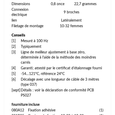
Dimensions
0,8 once
22,7 grammes
Connexion
9 broches
électrique
lien
Latéralement
Filetage de montage
10-32 femmes
Conseils
[1]
Mesuré à 100 Hz
[2]
Typiquement
[3]
Ligne de meilleur ajustement à base zéro,
déterminée à l'aide de la méthode des moindres
carrés
[4]
Garanti; attesté par le certificat d'étalonnage fourni
[5]
-54…121°C, référence 24°C
[6]
Décalage avec une longueur de câble de 3 mètres
(type 037)
[sept]
Détails : voir la déclaration de conformité PCB
PS027
fourniture incluse
080A12
Fixation adhésive
(1)