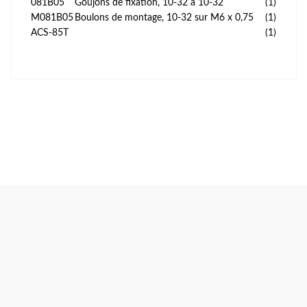
081B05
Goujons de fixation, 10-32 à 10-32
(1)
M081B05
Boulons de montage, 10-32 sur M6 x 0,75
(1)
ACS-85T
(1)