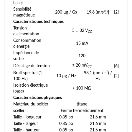
base)
Sensibilité
200 µg / Gs
19,6 (m/s²)/j
[2]
magnétique
Caractéristiques techniques
Tension
5 ... 32 V
CC
d'alimentation
Consommation
15 mA
d'énergie
Impédance de
120
sortie
± 20 mV
Décalage de tension
[6]
CC
Bruit spectral (1 ...
98,1 (µm / s²) /
10 µg / Hz
[2]
100 Hz)
Hz
Isolation électrique
> 100 MΩ
(base)
Caractéristiques physiques
Matériau du boîtier
titane
sceller
Fermé hermétiquement
Taille - longueur
0,85 po
21,6 mm
Taille - largeur
0,85 po
21,6 mm
Taille - hauteur
0,85 po
21,6 mm