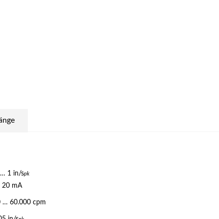
änge
 … 1 in/s
pk
 20 mA
 … 60.000 cpm