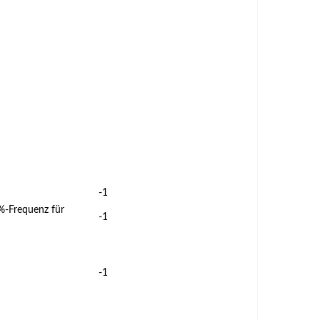
-1
%-Frequenz für
-1
-1