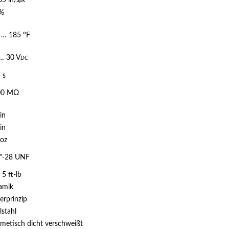
05 in/s
pk
 %
 … 185 °F
… 30 V
DC
 s
00 MΩ
in
in
 oz
"-28 UNF
 5 ft-lb
amik
erprinzip
lstahl
metisch dicht verschweißt