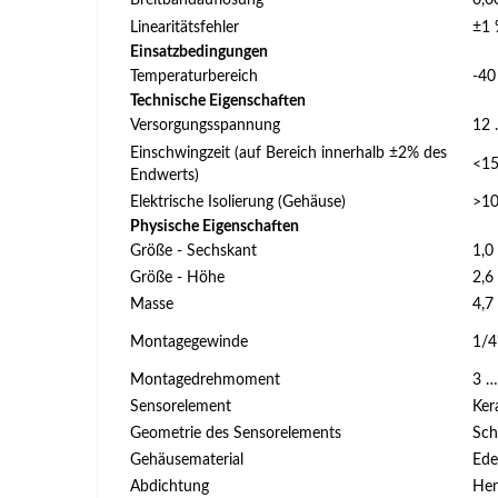
Breitbandauflösung
0,0
Linearitätsfehler
±1
Einsatzbedingungen
Temperaturbereich
-40
Technische Eigenschaften
Versorgungsspannung
12 
Einschwingzeit (auf Bereich innerhalb ±2% des
<15
Endwerts)
Elektrische Isolierung (Gehäuse)
>1
Physische Eigenschaften
Größe - Sechskant
1,0 
Größe - Höhe
2,6 
Masse
4,7
Montagegewinde
1/4
Montagedrehmoment
3 …
Sensorelement
Ker
Geometrie des Sensorelements
Sch
Gehäusematerial
Ede
Abdichtung
Her