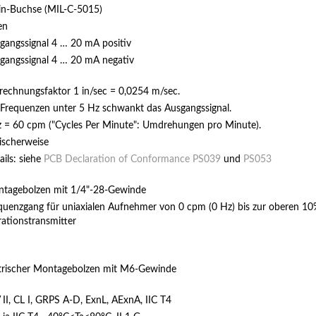
in-Buchse (MIL-C-5015)
en
gangssignal 4 … 20 mA positiv
gangssignal 4 … 20 mA negativ
echnungsfaktor 1 in/sec = 0,0254 m/sec.
 Frequenzen unter 5 Hz schwankt das Ausgangssignal.
 = 60 cpm ("Cycles Per Minute": Umdrehungen pro Minute).
ischerweise
ails: siehe
PCB Declaration of Conformance PS039
und
PS053
tagebolzen mit 1/4"-28-Gewinde
quenzgang für uniaxialen Aufnehmer von 0 cpm (0 Hz) bis zur oberen 10
rationstransmitter
rischer Montagebolzen mit M6-Gewinde
 II, CL I, GRPS A-D, ExnL, AExnA, IIC T4