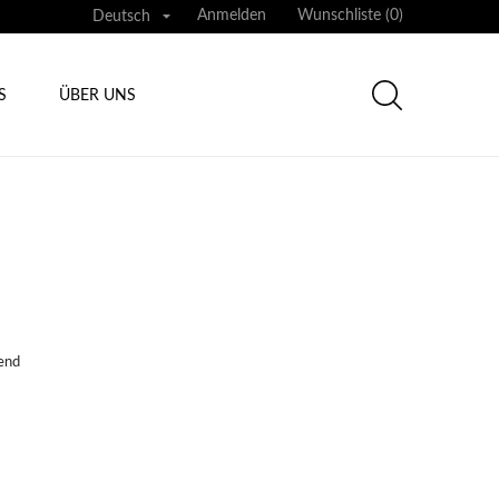

Anmelden
Wunschliste (
0
)
Deutsch
S
ÜBER UNS
end