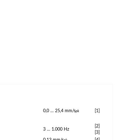
0,0 … 25,4 mm/s
[1]
pk
[2]
3 … 1.000 Hz
[3]