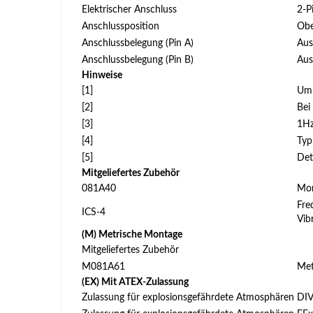
Elektrischer Anschluss
2-P
Anschlussposition
Ob
Anschlussbelegung (Pin A)
Aus
Anschlussbelegung (Pin B)
Aus
Hinweise
[1]
Umr
[2]
Bei
[3]
1Hz
[4]
Typ
[5]
Det
Mitgeliefertes Zubehör
081A40
Mon
Fre
ICS-4
Vib
(M) Metrische Montage
Mitgeliefertes Zubehör
M081A61
Met
(EX) Mit ATEX-Zulassung
Zulassung für explosionsgefährdete Atmosphären
DIV