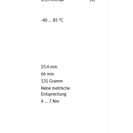
0,13 mm/s
[4]
pk
-40 … 85 °C
25,4 mm
66 mm
131 Gramm
Keine metrische
Entsprechung
4 … 7 Nm