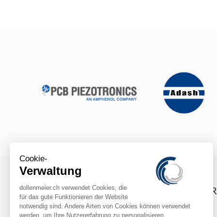

INFO