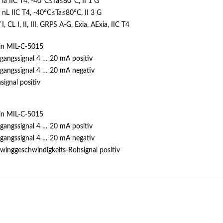
 ia IIC T4, -40°C≤Ta≤80°C, II 1 G
 nL IIC T4, -40°C≤Ta≤80°C, II 3 G
I, CL I, II, III, GRPS A-G, Exia, AExia, IIC T4
in MIL-C-5015
gangssignal 4 … 20 mA positiv
gangssignal 4 … 20 mA negativ
signal positiv
in MIL-C-5015
gangssignal 4 … 20 mA positiv
gangssignal 4 … 20 mA negativ
winggeschwindigkeits-Rohsignal positiv