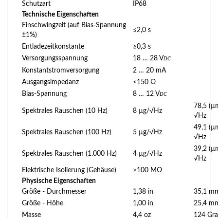
Schutzart
IP68
Technische Eigenschaften
Einschwingzeit (auf Bias-Spannung
≤2,0 s
±1%)
Entladezeitkonstante
≥0,3 s
Versorgungsspannung
18 … 28 V
DC
Konstantstromversorgung
2 … 20 mA
Ausgangsimpedanz
<150 Ω
Bias-Spannung
8 … 12 V
DC
78,5 (µ
Spektrales Rauschen (10 Hz)
8 µg/√Hz
√Hz
49,1 (µ
Spektrales Rauschen (100 Hz)
5 µg/√Hz
√Hz
39,2 (µ
Spektrales Rauschen (1.000 Hz)
4 µg/√Hz
√Hz
Elektrische Isolierung (Gehäuse)
>100 MΩ
Physische Eigenschaften
Größe - Durchmesser
1,38 in
35,1 m
Größe - Höhe
1,00 in
25,4 m
Masse
4,4 oz
124 Gr