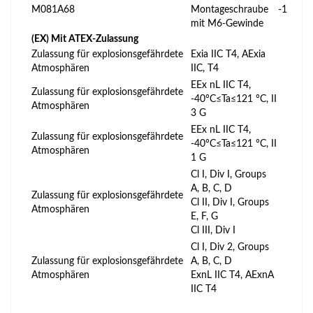
M081A68
Montageschraube
-1
mit M6-Gewinde
(EX) Mit ATEX-Zulassung
Zulassung für explosionsgefährdete
Exia IIC T4, AExia
Atmosphären
IIC, T4
EEx nL IIC T4,
Zulassung für explosionsgefährdete
-40°C≤Ta≤121 °C, II
Atmosphären
3 G
EEx nL IIC T4,
Zulassung für explosionsgefährdete
-40°C≤Ta≤121 °C, II
Atmosphären
1 G
Cl I, Div I, Groups
A, B, C, D
Zulassung für explosionsgefährdete
Cl II, Div I, Groups
Atmosphären
E, F, G
Cl III, Div I
Cl I, Div 2, Groups
Zulassung für explosionsgefährdete
A, B, C, D
Atmosphären
ExnL IIC T4, AExnA
IIC T4