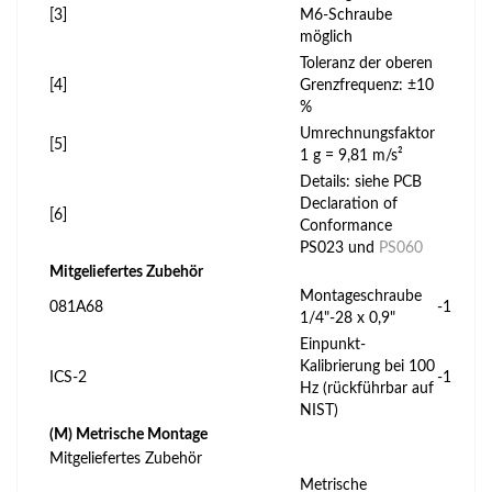
[3]
M6-Schraube
möglich
Toleranz der oberen
[4]
Grenzfrequenz: ±10
%
Umrechnungsfaktor
[5]
1 g = 9,81 m/s²
Details: siehe PCB
Declaration of
[6]
Conformance
PS023 und
PS060
Mitgeliefertes Zubehör
Montageschraube
081A68
-1
1/4"-28 x 0,9"
Einpunkt-
Kalibrierung bei 100
ICS-2
-1
Hz (rückführbar auf
NIST)
(M) Metrische Montage
Mitgeliefertes Zubehör
Metrische