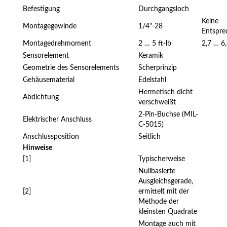
Befestigung
Durchgangsloch
Keine
Montagegewinde
1/4"-28
Entspre
Montagedrehmoment
2 … 5 ft-lb
2,7 … 6
Sensorelement
Keramik
Geometrie des Sensorelements
Scherprinzip
Gehäusematerial
Edelstahl
Hermetisch dicht
Abdichtung
verschweißt
2-Pin-Buchse (MIL-
Elektrischer Anschluss
C-5015)
Anschlussposition
Seitlich
Hinweise
[1]
Typischerweise
Nullbasierte
Ausgleichsgerade,
[2]
ermittelt mit der
Methode der
kleinsten Quadrate
Montage auch mit