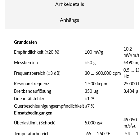
Artikeldetails
Anhänge
Grunddaten
10,2
Empfindlichkeit (±20 %)
100 mV/g
mV/(m/s
Messbereich
±50 g
±490 m/
0,5 … 1
Frequenzbereich (±3 dB)
30 … 600.000 cpm
Hz
Resonanzfrequenz
1.500 kcpm
25.000 
Breitbandauflösung
350 µg
3.434 µ
Linearitätsfehler
±1 %
Querbeschleunigungsempfindlichkeit
≤7 %
Einsatzbedingungen
49.050
Überlastlimit (Schock)
5.000 g
pk
m/s²
pk
Temperaturbereich
-65 … 250 °F
-54 … 1