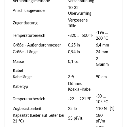
Verbindungsmethode
Verschraubung
10-32-
Anschlussgewinde
Überwurfring
Vergossene
Zugentlastung
Tülle
-196 …
Temperaturbereich
-320 … 500 °F
260 °C
Größe - Außendurchmesser
0,25 in
6,4 mm
Größe - Länge
0,94 in
24 mm
2
Masse
0,1 oz
Gramm
Kabel
Kabellänge
3 ft
90 cm
Dünnes
Kabeltyp
Koaxial-Kabel
-30 …
Temperaturbereich
-22 … 221 °F
105 °C
Zugbelastbarkeit
25 lb
110 N
[1]
Kapazität (Leiter auf Leiter bei
180
55 pF/ft
21 °C)
pF/m