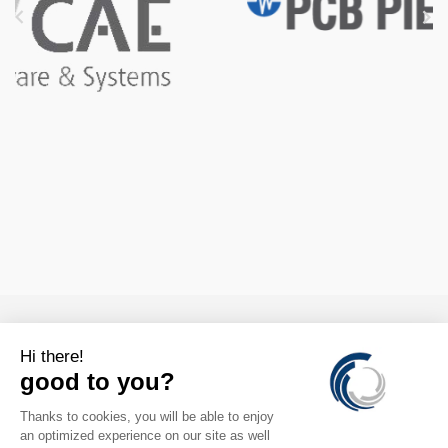



CONTACTS