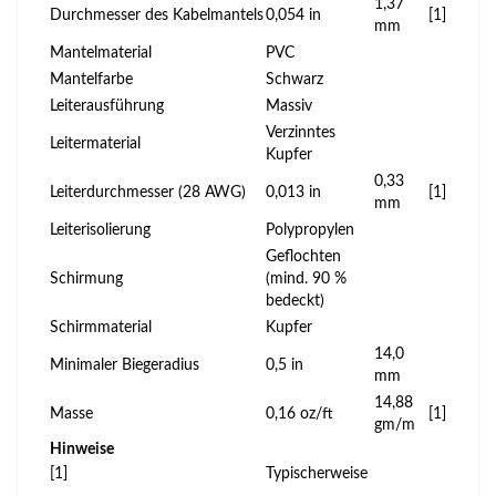
1,37
Durchmesser des Kabelmantels
0,054 in
[1]
mm
Mantelmaterial
PVC
Mantelfarbe
Schwarz
Leiterausführung
Massiv
Verzinntes
Leitermaterial
Kupfer
0,33
Leiterdurchmesser (28 AWG)
0,013 in
[1]
mm
Leiterisolierung
Polypropylen
Geflochten
Schirmung
(mind. 90 %
bedeckt)
Schirmmaterial
Kupfer
14,0
Minimaler Biegeradius
0,5 in
mm
14,88
Masse
0,16 oz/ft
[1]
gm/m
Hinweise
[1]
Typischerweise