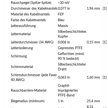
Rauschpegel (Spitze-Spitze)
<30 mV
Durchmesser des Kabelmantels
0,077 in
1,96 mm
[1]
Material des Kabelmantels
FEP
Farbe des Kabelmantels
Blau
Leiterausführung
Massiv
Silberbeschichtetes
Leitermaterial
Kupfer
Leiterdurchmesser (34 AWG)
0,006 in
0,15 mm
[1]
Leiterisolierung
Gepresstes PTFE
Geflochten (mind.
Schirmung
90 % bedeckt)
Silberbeschichteter
Schirmmaterial
Draht
Schirmdurchmesser (jede Faser
0,063 in
1,60 mm
[1]
40 AWG)
Graphit-
Rauschbarriere-Material
imprägniertes
PTFE-Band
Biegeradius (minimum)
1 in
25,4 mm
8,31