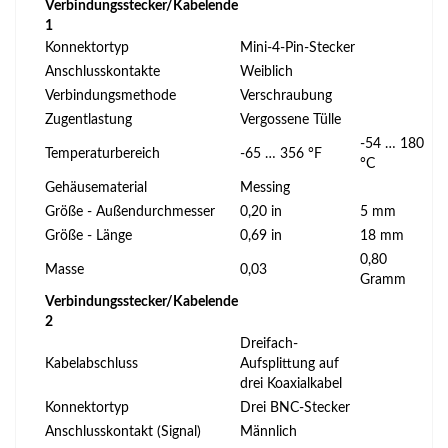
Verbindungsstecker/Kabelende
1
Konnektortyp
Mini-4-Pin-Stecker
Anschlusskontakte
Weiblich
Verbindungsmethode
Verschraubung
Zugentlastung
Vergossene Tülle
-54 … 180
Temperaturbereich
-65 … 356 °F
°C
Gehäusematerial
Messing
Größe - Außendurchmesser
0,20 in
5 mm
Größe - Länge
0,69 in
18 mm
0,80
Masse
0,03
Gramm
Verbindungsstecker/Kabelende
2
Dreifach-
Kabelabschluss
Aufsplittung auf
drei Koaxialkabel
Konnektortyp
Drei BNC-Stecker
Anschlusskontakt (Signal)
Männlich