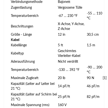
Verbindungsmethode
Bajonett
Zugentlastung
Vergossene Tülle
-55 … 110
Temperaturbereich
-67 … 230 °F
°C
X-Achse, Y-Achse,
Beschriftungen
Z-Achse
Größe - Länge
12 in
30,5 cm
Kabel
Kabellänge
5 ft
1,5 m
Geschirmtes
Kabeltyp
Vierleiter-Kabel
Aderausführung
Nicht verdrillt
-90 … 200
Temperaturbereich
-130 … 392 °F
°C
Maximale Zugkraft
20 lb
90 N
[1]
Kapazität (Leiter auf Leiter bei
14 pF/ft
46 pF/m
21 °C)
Kapazität (Leiter auf Schirm bei
25 pF/ft
82 pF/m
21 °C)
Maximale Spannung (rms)
160 V