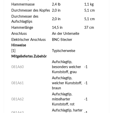
Hammermasse
2,4 lb
1,1 kg
Durchmesser des Kopfes
2,0 in
5,1 cm
Durchmesser des
2,0 in
5,1 cm
Aufschlagtips
Hammerlänge
14,5 in
37 cm
Anschluss
An der Unterseite
Elektrischer Anschluss
BNC-Stecker
Hinweise
[1]
Typischerweise
Mitgeliefertes Zubehör
Aufschlagtip,
081A60
besonders weicher
-1
Kunststoff, grau
Aufschlagtip,
081A61
weicher Kunststoff,
-1
braun
Aufschlagtip,
081A62
mittelharter
-1
Kunststoff, rot
Aufschlagtip, harter
081A63
-1