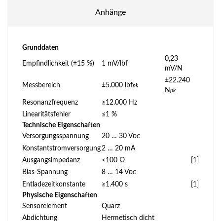
Anhänge
Grunddaten
0,23
Empfindlichkeit (±15 %)
1 mV/lbf
mV/N
±22.240
Messbereich
±5.000 lbf
pk
N
pk
Resonanzfrequenz
≥12.000 Hz
Linearitätsfehler
≤1 %
Technische Eigenschaften
Versorgungsspannung
20 … 30 V
DC
Konstantstromversorgung
2 … 20 mA
Ausgangsimpedanz
<100 Ω
[1]
Bias-Spannung
8 … 14 V
DC
Entladezeitkonstante
≥1.400 s
[1]
Physische Eigenschaften
Sensorelement
Quarz
Abdichtung
Hermetisch dicht