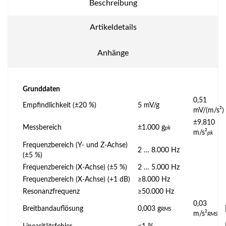
Beschreibung
Artikeldetails
Anhänge
Grunddaten
0,51
Empfindlichkeit (±20 %)
5 mV/g
mV/(m/s²)
±9.810
Messbereich
±1.000 g
pk
m/s²
pk
Frequenzbereich (Y- und Z-Achse)
2 … 8.000 Hz
(±5 %)
Frequenzbereich (X-Achse) (±5 %)
2 … 5.000 Hz
Frequenzbereich (X-Achse) (+1 dB)
≥8.000 Hz
Resonanzfrequenz
≥50.000 Hz
0,03
Breitbandauflösung
0,003 g
RMS
m/s²
RMS