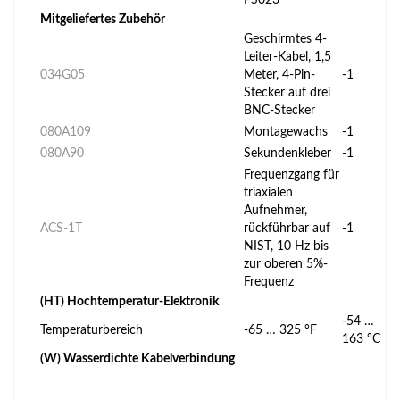
Mitgeliefertes Zubehör
Geschirmtes 4-
Leiter-Kabel, 1,5
034G05
Meter, 4-Pin-
-1
Stecker auf drei
BNC-Stecker
080A109
Montagewachs
-1
080A90
Sekundenkleber
-1
Frequenzgang für
triaxialen
Aufnehmer,
ACS-1T
rückführbar auf
-1
NIST, 10 Hz bis
zur oberen 5%-
Frequenz
(HT) Hochtemperatur-Elektronik
-54 …
Temperaturbereich
-65 … 325 °F
163 °C
(W) Wasserdichte Kabelverbindung