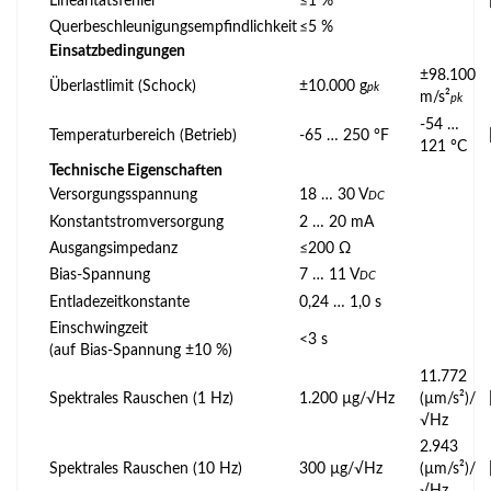
Linearitätsfehler
≤1 %
Querbeschleunigungsempfindlichkeit
≤5 %
Einsatzbedingungen
±98.100
Überlastlimit (Schock)
±10.000 g
pk
m/s²
pk
-54 …
Temperaturbereich (Betrieb)
-65 … 250 °F
121 °C
Technische Eigenschaften
Versorgungsspannung
18 … 30 V
DC
Konstantstromversorgung
2 … 20 mA
Ausgangsimpedanz
≤200 Ω
Bias-Spannung
7 … 11 V
DC
Entladezeitkonstante
0,24 … 1,0 s
Einschwingzeit
<3 s
(auf Bias-Spannung ±10 %)
11.772
Spektrales Rauschen (1 Hz)
1.200 µg/√Hz
(µm/s²)/
√Hz
2.943
Spektrales Rauschen (10 Hz)
300 µg/√Hz
(µm/s²)/
√Hz