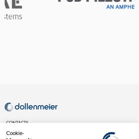

CONTACTS

INFORMATION