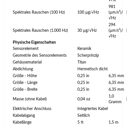
981
Spektrales Rauschen (100 Hz)
100 µg/√Hz
(µm/s²)/
√Hz
294
Spektrales Rauschen (1.000 Hz)
30 µg/√Hz
(µm/s²)/
√Hz
Physische Eigenschaften
Sensorelement
Keramik
Geometrie des Sensorelements
Scherprinzip
Gehäusematerial
Titan
Abdichtung
Hermetisch dicht
Größe - Höhe
0,25 in
6,35 mm
Größe - Länge
0,25 in
6,35 mm
Größe - Breite
0,25 in
6,35 mm
1,0
Masse (ohne Kabel)
0,04 oz
Gramm
Elektrischer Anschluss
Integriertes Kabel
Kabelabgang
Seitlich
Kabellänge
5 ft
1,5 m