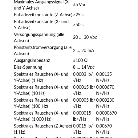
Maximales Ausgangssignal (X-
±5 V
DC
und Y-Achse)
Entladezeitkonstante (Z-Achse)
≥25 s
Entladezeitkonstante (X- und
≥50 s
Y-Achse)
Versorgungsspannung (alle
20 … 30 V
DC
Achsen)
Konstantstromversorgung (alle
2 … 20 mA
Achsen)
Ausgangsimpedanz
≤100 Ω
Bias-Spannung
8 … 14 V
DC
Spektrales Rauschen (X- und
0,0003 lb/
0,00135
Y-Achse) (1 Hz)
√Hz
N/√Hz
Spektrales Rauschen (X- und
0,00015 lb/
0,000670
Y-Achse) (10 Hz)
√Hz
N/√Hz
Spektrales Rauschen (X- und
0,00005 lb/
0,000230
Y-Achse) (100 Hz)
√Hz
N/√Hz
Spektrales Rauschen (X- und
0,000015
0,0000670
Y-Achse) (1.000 Hz)
lb/√Hz
N/√Hz
Spektrales Rauschen (Z-Achse)
0,0015 lb/
0,00670
(1 Hz)
√Hz
N/√Hz