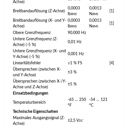
Achse)
0,0003
0,0013
Breitbandauflösung (Z-Achse)
[1]
lb
N
RMS
RMS
Breitbandauflösung (X- und Y-
0,0003
0,0013
[1]
Achse)
lb
N
RMS
RMS
Obere Grenzfrequenz
90.000 Hz
Untere Grenzfrequenz (Z-
0,01 Hz
Achse) (-5 %)
Untere Grenzfrequenz (X- und
0,001 Hz
Y-Achse) (-5 %)
Linearitätsfehler
≤1 % FS
[4]
Übersprechen (zwischen X-
±3 %
und Y-Achse)
Übersprechen (zwischen X-/Y-
±5 %
Achse und Z-Achse)
Einsatzbedingungen
-65 … 250
-54 … 121
Temperaturbereich
°F
°C
Technische Eigenschaften
Maximales Ausgangssignal (Z-
±2,5 V
DC
Achse)