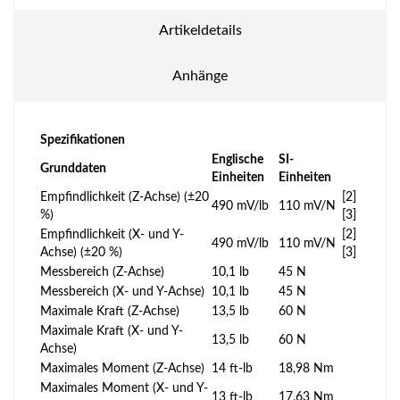
Artikeldetails
Anhänge
Spezifikationen
Englische
SI-
Grunddaten
Einheiten
Einheiten
Empfindlichkeit (Z-Achse) (±20
[2]
490 mV/lb
110 mV/N
%)
[3]
Empfindlichkeit (X- und Y-
[2]
490 mV/lb
110 mV/N
Achse) (±20 %)
[3]
Messbereich (Z-Achse)
10,1 lb
45 N
Messbereich (X- und Y-Achse)
10,1 lb
45 N
Maximale Kraft (Z-Achse)
13,5 lb
60 N
Maximale Kraft (X- und Y-
13,5 lb
60 N
Achse)
Maximales Moment (Z-Achse)
14 ft-lb
18,98 Nm
Maximales Moment (X- und Y-
13 ft-lb
17,63 Nm