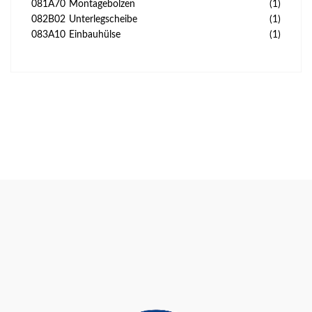
081A70
Montagebolzen
(1)
082B02
Unterlegscheibe
(1)
083A10
Einbauhülse
(1)