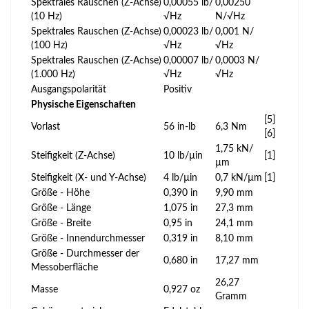
Spektrales Rauschen (Z-Achse)
0,00055 lb/
0,00250
(10 Hz)
√Hz
N/√Hz
Spektrales Rauschen (Z-Achse)
0,00023 lb/
0,001 N/
(100 Hz)
√Hz
√Hz
Spektrales Rauschen (Z-Achse)
0,00007 lb/
0,0003 N/
(1.000 Hz)
√Hz
√Hz
Ausgangspolarität
Positiv
Physische Eigenschaften
[5]
Vorlast
56 in-lb
6,3 Nm
[6]
1,75 kN/
Steifigkeit (Z-Achse)
10 lb/µin
[1]
µm
Steifigkeit (X- und Y-Achse)
4 lb/µin
0,7 kN/µm
[1]
Größe - Höhe
0,390 in
9,90 mm
Größe - Länge
1,075 in
27,3 mm
Größe - Breite
0,95 in
24,1 mm
Größe - Innendurchmesser
0,319 in
8,10 mm
Größe - Durchmesser der
0,680 in
17,27 mm
Messoberfläche
26,27
Masse
0,927 oz
Gramm