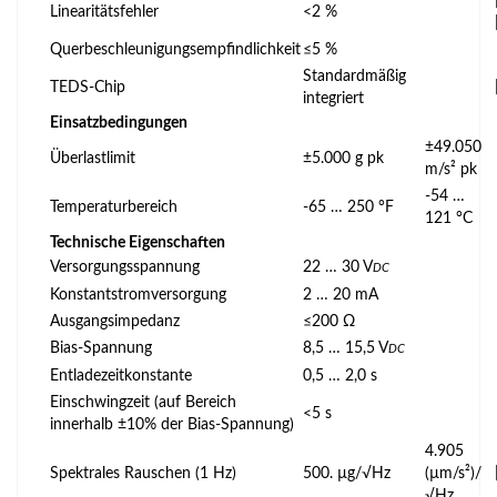
Linearitätsfehler
<2 %
Querbeschleunigungsempfindlichkeit
≤5 %
Standardmäßig
TEDS-Chip
integriert
Einsatzbedingungen
±49.050
Überlastlimit
±5.000 g pk
m/s² pk
-54 …
Temperaturbereich
-65 … 250 °F
121 °C
Technische Eigenschaften
Versorgungsspannung
22 … 30 V
DC
Konstantstromversorgung
2 … 20 mA
Ausgangsimpedanz
≤200 Ω
Bias-Spannung
8,5 … 15,5 V
DC
Entladezeitkonstante
0,5 … 2,0 s
Einschwingzeit (auf Bereich
<5 s
innerhalb ±10% der Bias-Spannung)
4.905
Spektrales Rauschen (1 Hz)
500. µg/√Hz
(µm/s²)/
√Hz