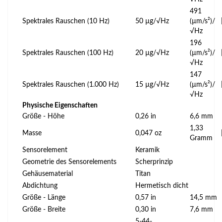
491
Spektrales Rauschen (10 Hz)
50 µg/√Hz
(µm/s²)/
√Hz
196
Spektrales Rauschen (100 Hz)
20 µg/√Hz
(µm/s²)/
√Hz
147
Spektrales Rauschen (1.000 Hz)
15 µg/√Hz
(µm/s²)/
√Hz
Physische Eigenschaften
Größe - Höhe
0,26 in
6,6 mm
1,33
Masse
0,047 oz
Gramm
Sensorelement
Keramik
Geometrie des Sensorelements
Scherprinzip
Gehäusematerial
Titan
Abdichtung
Hermetisch dicht
Größe - Länge
0,57 in
14,5 mm
Größe - Breite
0,30 in
7,6 mm
5-44-