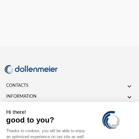

CONTACTS

INFORMATION

ACCOUNT
© 2026 - Ing. Büro Dollenmeier GmbH