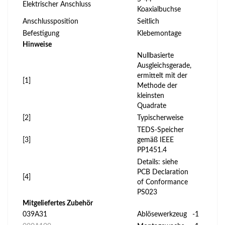
Elektrischer Anschluss
Koaxialbuchse
Anschlussposition
Seitlich
Befestigung
Klebemontage
Hinweise
Nullbasierte
Ausgleichsgerade,
ermittelt mit der
[1]
Methode der
kleinsten
Quadrate
[2]
Typischerweise
TEDS-Speicher
[3]
gemäß IEEE
PP1451.4
Details: siehe
PCB Declaration
[4]
of Conformance
PS023
Mitgeliefertes Zubehör
039A31
Ablösewerkzeug
-1