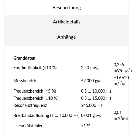
Beschreibung
Artikeldetails
Anhänge
Grunddaten
0,255
Empfindlichkeit (±10 %)
2,50 mV/g
mV/(m/s²)
±19.620
Messbereich
±2.000 g
pk
m/s²
pk
Frequenzbereich (±5 %)
0,5 … 10.000 Hz
Frequenzbereich (±10 %)
0,3 … 15.000 Hz
Resonanzfrequenz
≥45.000 Hz
0,01
Breitbandauflösung (1 … 10.000 Hz)
0,001 g
RMS
m/s²
RMS
Linearitätsfehler
≤1 %