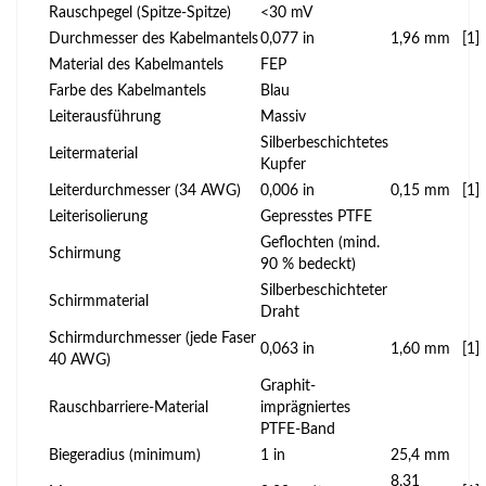
Rauschpegel (Spitze-Spitze)
<30 mV
Durchmesser des Kabelmantels
0,077 in
1,96 mm
[1]
Material des Kabelmantels
FEP
Farbe des Kabelmantels
Blau
Leiterausführung
Massiv
Silberbeschichtetes
Leitermaterial
Kupfer
Leiterdurchmesser (34 AWG)
0,006 in
0,15 mm
[1]
Leiterisolierung
Gepresstes PTFE
Geflochten (mind.
Schirmung
90 % bedeckt)
Silberbeschichteter
Schirmmaterial
Draht
Schirmdurchmesser (jede Faser
0,063 in
1,60 mm
[1]
40 AWG)
Graphit-
Rauschbarriere-Material
imprägniertes
PTFE-Band
Biegeradius (minimum)
1 in
25,4 mm
8,31