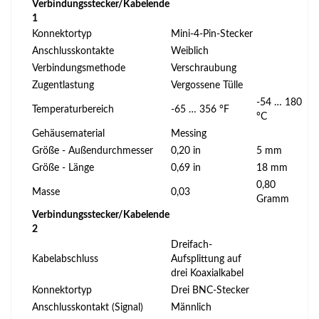
Verbindungsstecker/Kabelende
1
Konnektortyp
Mini-4-Pin-Stecker
Anschlusskontakte
Weiblich
Verbindungsmethode
Verschraubung
Zugentlastung
Vergossene Tülle
-54 … 180
Temperaturbereich
-65 … 356 °F
°C
Gehäusematerial
Messing
Größe - Außendurchmesser
0,20 in
5 mm
Größe - Länge
0,69 in
18 mm
0,80
Masse
0,03
Gramm
Verbindungsstecker/Kabelende
2
Dreifach-
Kabelabschluss
Aufsplittung auf
drei Koaxialkabel
Konnektortyp
Drei BNC-Stecker
Anschlusskontakt (Signal)
Männlich