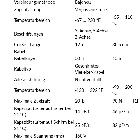
Verbindungsmethode
Bajonett
Zugentlastung
Vergossene Tülle
-55 … 110
Temperaturbereich
-67 … 230 °F
°C
X-Achse, Y-Achse,
Beschriftungen
Z-Achse
Größe - Länge
12 in
30,5 cm
Kabel
Kabellänge
50 ft
15 m
Geschirmtes
Kabeltyp
Vierleiter-Kabel
Aderausführung
Nicht verdrillt
-90 … 200
Temperaturbereich
-130 … 392 °F
°C
Maximale Zugkraft
20 lb
90 N
[1]
Kapazität (Leiter auf Leiter bei
14 pF/ft
46 pF/m
21 °C)
Kapazität (Leiter auf Schirm bei
25 pF/ft
82 pF/m
21 °C)
Maximale Spannung (rms)
160 V