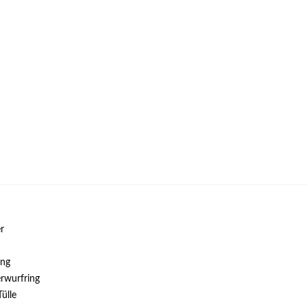
r
ung
rwurfring
ülle