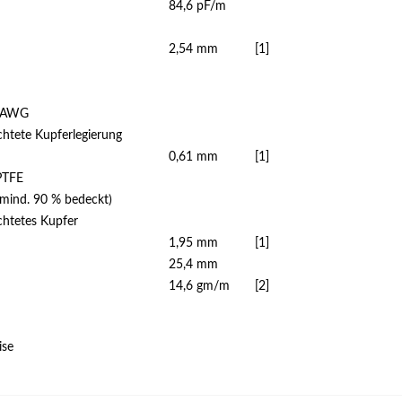
84,6 pF/m
2,54 mm
[1]
8 AWG
chtete Kupferlegierung
0,61 mm
[1]
PTFE
(mind. 90 % bedeckt)
chtetes Kupfer
1,95 mm
[1]
25,4 mm
14,6 gm/m
[2]
ise