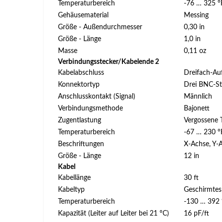
Temperaturbereich
-76 … 325 °
Gehäusematerial
Messing
Größe - Außendurchmesser
0,30 in
Größe - Länge
1,0 in
Masse
0,11 oz
Verbindungsstecker/Kabelende 2
Kabelabschluss
Dreifach-Auf
Konnektortyp
Drei BNC-St
Anschlusskontakt (Signal)
Männlich
Verbindungsmethode
Bajonett
Zugentlastung
Vergossene T
Temperaturbereich
-67 … 230 °
Beschriftungen
X-Achse, Y-
Größe - Länge
12 in
Kabel
Kabellänge
30 ft
Kabeltyp
Geschirmtes 
Temperaturbereich
-130 … 392 
Kapazität (Leiter auf Leiter bei 21 °C)
16 pF/ft