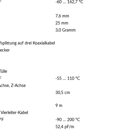
F
-60 … 162,7 °C
7,6 mm
25 mm
3,0 Gramm
splittung auf drei Koaxialkabel
ecker
ülle
F
-55 … 110 °C
Achse, Z-Achse
30,5 cm
9 m
Vierleiter-Kabel
°F
-90 … 200 °C
52,4 pF/m