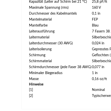
Kapazität (Leiter auf Schirm bei 21 °C)
25,8 pF/ft
Maximale Spannung (rms)
160 V
Durchmesser des Kabelmantels
0,1 in
Mantelmaterial
FEP
Mantelfarbe
Blau
Leiterausführung
7 Fasern 3
Leitermaterial
Silberbeschi
Leiterdurchmesser (30 AWG)
0,024 in
Leiterisolierung
Gepresstes 
Schirmung
Geflochten 
Schirmmaterial
Silberbeschi
Schirmdurchmesser (jede Faser 38 AWG)
0,077 in
Minimaler Biegeradius
1 in
Masse
0,16 oz/ft
Hinweise
[1]
Nominal
[2]
Typischerwe