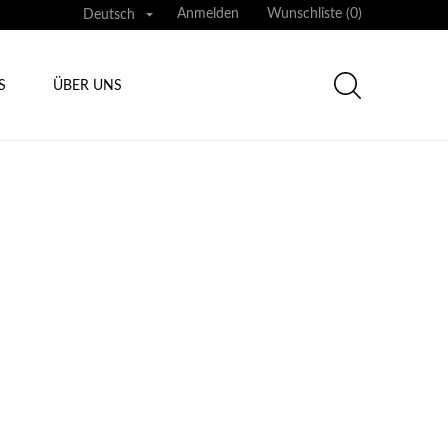

Anmelden
Wunschliste (
0
)
Deutsch
S
ÜBER UNS