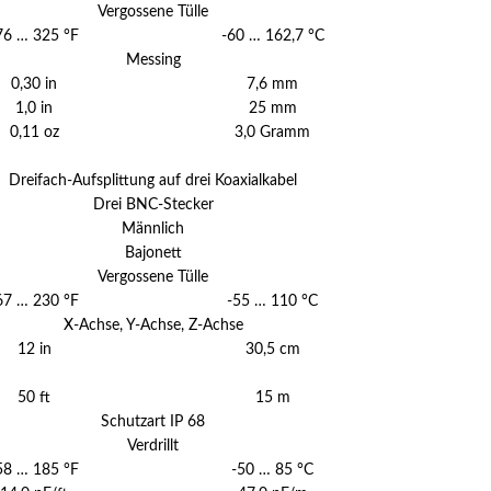
Vergossene Tülle
76 … 325 °F
-60 … 162,7 °C
Messing
0,30 in
7,6 mm
1,0 in
25 mm
0,11 oz
3,0 Gramm
Dreifach-Aufsplittung auf drei Koaxialkabel
Drei BNC-Stecker
Männlich
Bajonett
Vergossene Tülle
67 … 230 °F
-55 … 110 °C
X-Achse, Y-Achse, Z-Achse
12 in
30,5 cm
50 ft
15 m
Schutzart IP 68
Verdrillt
58 … 185 °F
-50 … 85 °C