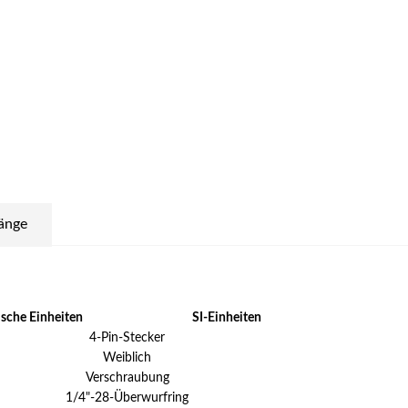
änge
ische Einheiten
SI-Einheiten
4-Pin-Stecker
Weiblich
Verschraubung
1/4"-28-Überwurfring