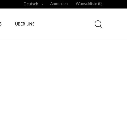

Anmelden
Wunschliste (
0
)
Deutsch
S
ÜBER UNS