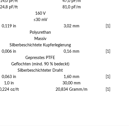
14,0 pF/ft
47,0 pF/m
24,8 pF/ft
81,0 pF/m
160 V
≤30 mV
0,119 in
3,02 mm
[1]
Polyurethan
Massiv
Silberbeschichtete Kupferlegierung
0,006 in
0,16 mm
[1]
Gepresstes PTFE
Geflochten (mind. 90 % bedeckt)
Silberbeschichteter Draht
0,063 in
1,60 mm
[1]
1,0 in
30,00 mm
0,224 oz/ft
20,834 Gramm/m
[1]