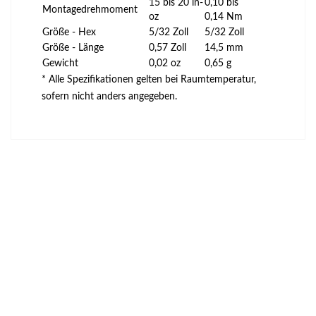
15 bis 20 in-
0,10 bis
Montagedrehmoment
oz
0,14 Nm
Größe - Hex
5/32 Zoll
5/32 Zoll
Größe - Länge
0,57 Zoll
14,5 mm
Gewicht
0,02 oz
0,65 g
* Alle Spezifikationen gelten bei Raumtemperatur,
sofern nicht anders angegeben.