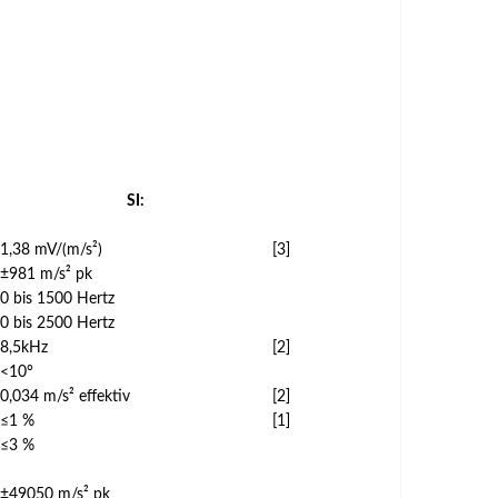
SI:
1,38 mV/(m/s²)
[3]
±981 m/s² pk
0 bis 1500 Hertz
0 bis 2500 Hertz
8,5kHz
[2]
<10°
0,034 m/s² effektiv
[2]
≤1 %
[1]
≤3 %
±49050 m/s² pk