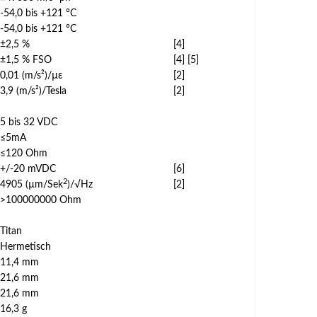
-54,0 bis +121 °C
-54,0 bis +121 °C
±2,5 %
[4]
±1,5 % FSO
[4] [5]
0,01 (m/s²)/µε
[2]
3,9 (m/s²)/Tesla
[2]
5 bis 32 VDC
≤5mA
≤120 Ohm
+/-20 mVDC
[6]
2
4905 (µm/Sek
)/√Hz
[2]
>100000000 Ohm
Titan
Hermetisch
11,4 mm
21,6 mm
21,6 mm
16,3 g