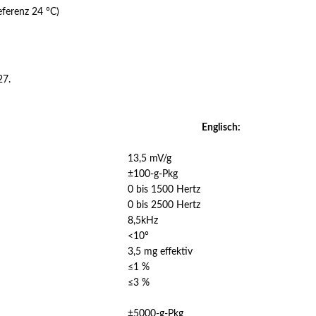
eferenz 24 °C)
27.
Englisch:
13,5 mV/g
±100-g-Pkg
0 bis 1500 Hertz
0 bis 2500 Hertz
8,5kHz
<10°
3,5 mg effektiv
≤1 %
≤3 %
±5000-g-Pkg