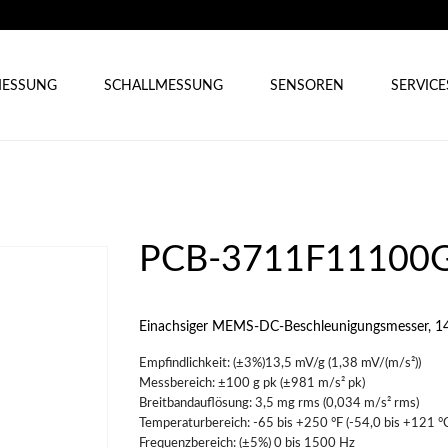
ESSUNG
SCHALLMESSUNG
SENSOREN
SERVICE
PCB-3711F11100
Einachsiger MEMS-DC-Beschleunigungsmesser, 14 
Empfindlichkeit: (±3%)13,5 mV/g (1,38 mV/(m/s²))
Messbereich: ±100 g pk (±981 m/s² pk)
Breitbandauflösung: 3,5 mg rms (0,034 m/s² rms)
Temperaturbereich: -65 bis +250 °F (-54,0 bis +121 °
Frequenzbereich: (±5%) 0 bis 1500 Hz