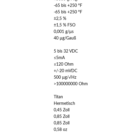
-65 bis +250 °F
-65 bis +250 °F
±2,5 %
±1,5 % FSO
0,001 g/µs
40 µg/Gauß
5 bis 32 VDC
≤5mA
≤120 Ohm
+/-20 mVDC
500 µg/√Hz
>100000000 Ohm
Titan
Hermetisch
0,45 Zoll
0,85 Zoll
0,85 Zoll
0,58 oz