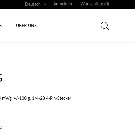

Anmelden
Wunschliste (
0
)
Deutsch
S
ÜBER UNS
G
mV/g, +/-100 g, 1/4-28 4-Pin-Stecker
C)