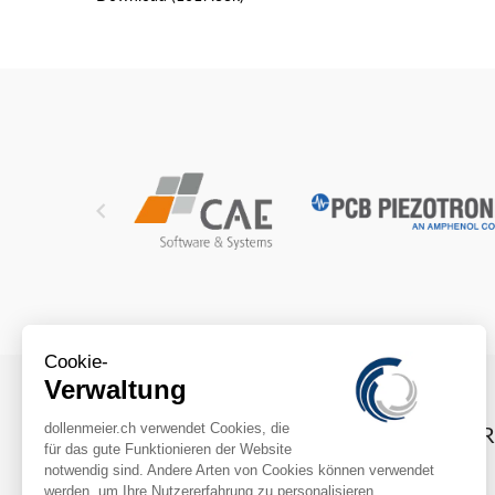

INFO