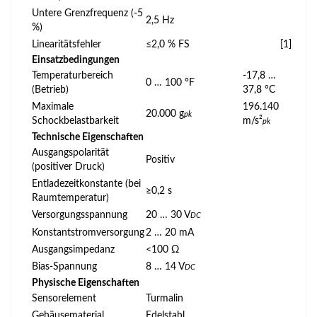
Untere Grenzfrequenz (-5
2,5 Hz
%)
Linearitätsfehler
≤2,0 % FS
[1]
Einsatzbedingungen
Temperaturbereich
-17,8 …
0 … 100 °F
(Betrieb)
37,8 °C
Maximale
196.140
20.000 g
pk
Schockbelastbarkeit
m/s²
pk
Technische Eigenschaften
Ausgangspolarität
Positiv
(positiver Druck)
Entladezeitkonstante (bei
≥0,2 s
Raumtemperatur)
Versorgungsspannung
20 … 30 V
DC
Konstantstromversorgung
2 … 20 mA
Ausgangsimpedanz
<100 Ω
Bias-Spannung
8 … 14 V
DC
Physische Eigenschaften
Sensorelement
Turmalin
Gehäusematerial
Edelstahl