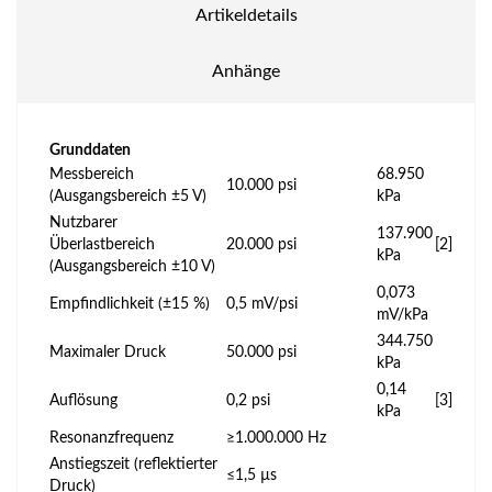
Artikeldetails
Anhänge
Grunddaten
Messbereich
68.950
10.000 psi
(Ausgangsbereich ±5 V)
kPa
Nutzbarer
137.900
Überlastbereich
20.000 psi
[2]
kPa
(Ausgangsbereich ±10 V)
0,073
Empfindlichkeit (±15 %)
0,5 mV/psi
mV/kPa
344.750
Maximaler Druck
50.000 psi
kPa
0,14
Auflösung
0,2 psi
[3]
kPa
Resonanzfrequenz
≥1.000.000 Hz
Anstiegszeit (reflektierter
≤1,5 µs
Druck)