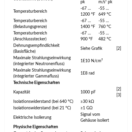
pk
m/s² pk
-67 …
-55 …
Temperaturbereich
1200 °F
649 °C
Temperaturbereich
-67 …
-55 …
(Belastungsgrenze)
1400 °F
760 °C
Temperaturbereich
-67 …
-55 …
(Anschlussstecker)
900 °F
482 °C
Dehnungsempfindlichkeit
Siehe Grafik
[2]
(Basisfläche)
Maximale Strahlungseinwirkung
1E10 N/cm²
(integrierter Neutronenfluss)
Maximale Strahlungseinwirkung
1E8 rad
(integrierter Gammafluss)
Technische Eigenschaften
[2]
Kapazität
1000 pF
[3]
Isolationswiderstand (bei 640 °C)
≥30 kΩ
Isolationswiderstand (bei 21 °C)
≥1 GΩ
Signal vom
Elektrische Isolierung
Gehäuse isoliert
Physische Eigenschaften