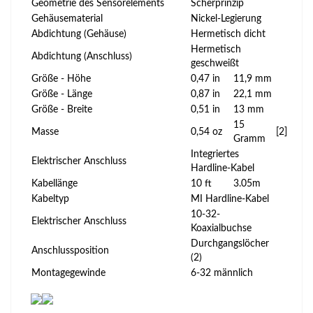
Geometrie des Sensorelements
Scherprinzip
Gehäusematerial
Nickel-Legierung
Abdichtung (Gehäuse)
Hermetisch dicht
Hermetisch
Abdichtung (Anschluss)
geschweißt
Größe - Höhe
0,47 in
11,9 mm
Größe - Länge
0,87 in
22,1 mm
Größe - Breite
0,51 in
13 mm
15
Masse
0,54 oz
[2]
Gramm
Integriertes
Elektrischer Anschluss
Hardline-Kabel
Kabellänge
10 ft
3.05m
Kabeltyp
MI Hardline-Kabel
10-32-
Elektrischer Anschluss
Koaxialbuchse
Durchgangslöcher
Anschlussposition
(2)
Montagegewinde
6-32 männlich