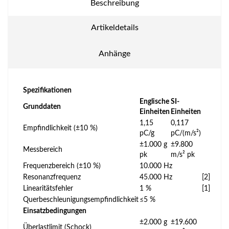
Beschreibung
Artikeldetails
Anhänge
Spezifikationen
Englische
SI-
Grunddaten
Einheiten
Einheiten
1,15
0,117
Empfindlichkeit (±10 %)
pC/g
pC/(m/s²)
±1.000 g
±9.800
Messbereich
pk
m/s² pk
Frequenzbereich (±10 %)
10.000 Hz
Resonanzfrequenz
45.000 Hz
[2]
Linearitätsfehler
1 %
[1]
Querbeschleunigungsempfindlichkeit
≤5 %
Einsatzbedingungen
±2.000 g
±19.600
Überlastlimit (Schock)