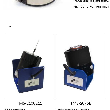
Modalanalyse geeignet. 
leicht und können mit i
kompakten Baugrösse u
EasyTurn™-Arretierung 
am Prüfling platziert we

Betrieb werden
Wechselwirkungen zwis
Schwingerreger und Tes
dank der leichten Bauw
minimiert. Die
Durchgangsbohrung in 
Ankerplatte der grösser
vereinfacht die Montag
Stingers zwischen Tests
und Shaker. Der Stinger
Hilfe eines Spannfutters
Ankerplatte so arretiert,
aus dem Shaker heraus
TMS-2100E11
TMS-2075E
Länge dem Abstand zur 