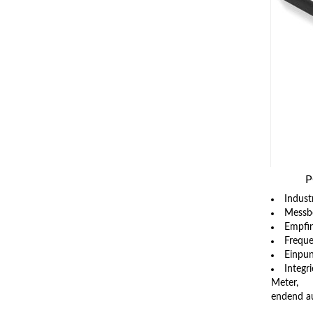
P
Indust
Messbe
Empfin
Freque
Einpun
Integr
Meter,
endend a