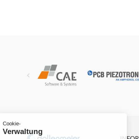

INFO