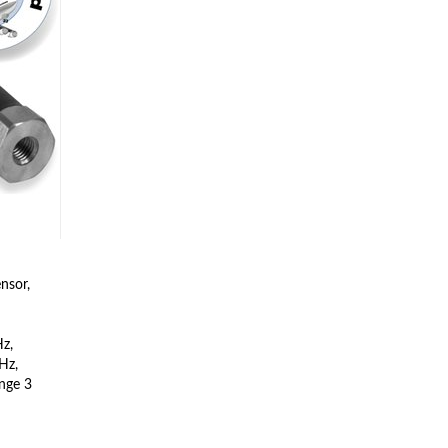
nsor,
z,
Hz,
änge 3