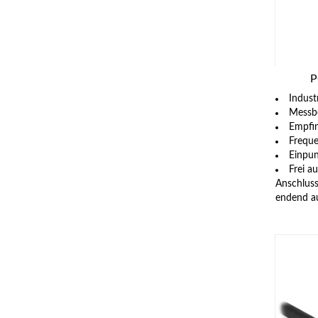
P
Indust
Messbe
Empfin
Freque
Einpun
Frei au
Anschluss
endend a