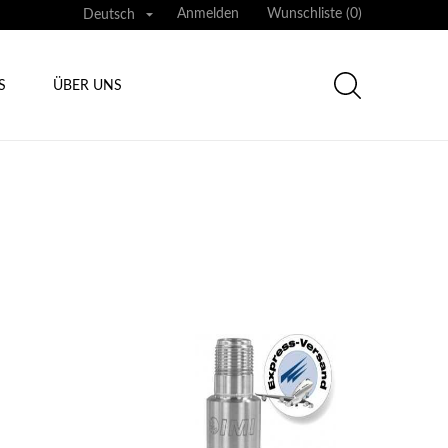

Anmelden
Wunschliste (
0
)
Deutsch
S
ÜBER UNS