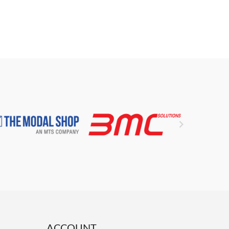

ACCOUNT