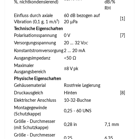
%, nichtkondensierend)
dB/%
RH
Einfluss durch axiale
60 dB bezogen auf
[1]
Vibration (0,1 g, 1 m/s²)
20 µPa
Technische Eigenschaften
Polarisationsspannung
0 V
[7]
Versorgungsspannung
20 … 32 V
DC
Konstantstromversorgung
2 … 20 mA
Ausgangsimpedanz
<50 Ω
Maximaler
±8 V pk
Ausgangsbereich
Physische Eigenschaften
Gehäusematerial
Rostfreie Legierung
Druckausgleich
Hinten
[8]
Elektrischer Anschluss
10-32-Buchse
Montagegewinde
0,25 - 60 UNS
(Schutzkappe)
Größe - Durchmesser
0,28 in
7,1 mm
(mit Schutzkappe)
Größe - Durchmesser
0,25
6,35