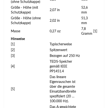
(ohne Schutzkappe)
Größe - Höhe (mit
52,6
2,07 in
Schutzkappe)
mm
Größe - Höhe (ohne
51,3
2,02 in
Schutzkappe)
mm
7,8
Masse
0,27 oz
[1]
Gramm
Hinweise
[1]
Typischerweise
[2]
Spitzenwert
[3]
Bezogen auf 250 Hz
TEDS-Speicher
[4]
gemäß IEEE
PP1451.4
Das lineare
Eigenrauschen ist
über die gesamte
[5]
Einsatzbandbreite
spezifiziert (20 …
100.000 Hz).
Das A-gewichtete