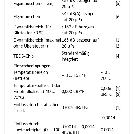
<53 dB bezogen auf
Eigenrauschen (linear)
[5]
20 µPa
<45 dB(A) bezogen
Eigenrauschen
[6]
auf 20 µPa
Dynamikbereich (für
>162 dB bezogen
Klirrfaktor ≤3 %)
auf 20 µPa
Dynamikbereich (maximal
165 dB bezogen auf
[1]
ohne Übersteuern)
20 µPa
[2]
Standardmäßig
TEDS-Chip
[4]
integriert
Einsatzbedingungen
Temperaturbereich
-40 …
-40 … 158 °F
(Betrieb)
70 °C
Temperaturkoeffizient der
0,006
[1]
Empfindlichkeit (-10 …
0,003 dB/°F
dB/°C
[3]
70°C)
Einfluss durch statischen
-0,005 dB/kPa
[1]
Druck
-0,0014
Einfluss durch
…
-0,0014 … 0,0014
Luftfeuchtigkeit (0 … 100
0.0014
dB/% RH