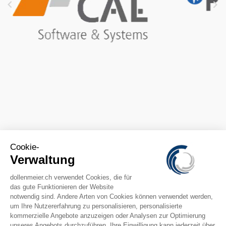



CONTACTS