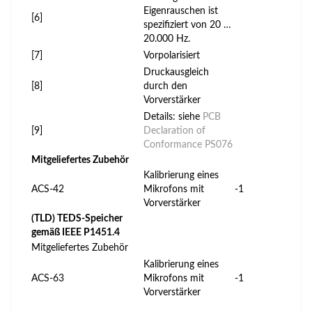
Eigenrauschen ist
[6]
spezifiziert von 20 …
20.000 Hz.
[7]
Vorpolarisiert
Druckausgleich
[8]
durch den
Vorverstärker
Details: siehe
PCB
[9]
Declaration of
Conformance PS076
Mitgeliefertes Zubehör
Kalibrierung eines
ACS-42
Mikrofons mit
-1
Vorverstärker
(TLD) TEDS-Speicher
gemäß IEEE P1451.4
Mitgeliefertes Zubehör
Kalibrierung eines
ACS-63
Mikrofons mit
-1
Vorverstärker