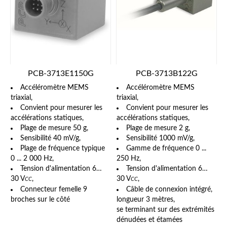
PCB-3713E1150G
PCB-3713B122G
Accéléromètre MEMS
Accéléromètre MEMS
triaxial,
triaxial,
Convient pour mesurer les
Convient pour mesurer les
accélérations statiques,
accélérations statiques,
Plage de mesure 50 g,
Plage de mesure 2 g,
Sensibilité 40 mV/g,
Sensibilité 1000 mV/g,
Plage de fréquence typique
Gamme de fréquence 0 ...
0 ... 2 000 Hz,
250 Hz,
Tension d'alimentation 6…
Tension d'alimentation 6…
30 V
,
30 V
,
CC
CC
Connecteur femelle 9
Câble de connexion intégré,
broches sur le côté
longueur 3 mètres,
se terminant sur des extrémités
dénudées et étamées