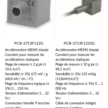
PCB-3713F112G
PCB-3713F1210G
Accéléromètre MEMS triaxial
Accéléromètre MEMS triaxial
Convient pour mesurer les
Convient pour mesurer les
accélérations statiques
accélérations statiques
Plage de mesure ± 2 g pk (±
Plage de mesure ± 10 g pk (±
19,6 m/s²)
98,1 m/s²)
Sensibilité (± 3%) 675 mV / g
Sensibilité (± 3%) 135 mV/g
(68,8 mV / (m / s²))
(13,8mV/(m/s²))
Plage de fréquence typique (±
Plage de fréquence (± 5%) 0 ... 1
5%) 0 ... 250 Hz
000 Hz
Tension d'alimentation 5… 32
Tension d'alimentation 5… 32
V
V
CC
CC
Connecteur femelle 9 broches
Câble de connexion intégré,