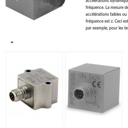
accélérations dynamiqu
fréquence. La mesure d
accélérations faibles ou
fréquence est z. Ceci est
par exemple, pour les te
conduite et de confort s

voitures, les camions ou
ferroviaires et pour les
les ascenseurs, les mont
les ponts et les structur
transducteurs avec des 
mesure entre 2 g et 200
disponibles.