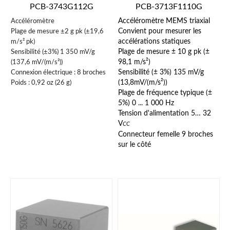
PCB-3743G112G
PCB-3713F1110G
Accéléromètre
Accéléromètre MEMS triaxial
Plage de mesure ±2 g pk (±19,6
Convient pour mesurer les
m/s² pk)
accélérations statiques
Sensibilité (±3%) 1 350 mV/g
Plage de mesure ± 10 g pk (±
(137,6 mV/(m/s²))
98,1 m/s²)
Connexion électrique : 8 broches
Sensibilité (± 3%) 135 mV/g
Poids : 0,92 oz (26 g)
(13,8mV/(m/s²))
Plage de fréquence typique (±
5%) 0 ... 1 000 Hz
Tension d'alimentation 5… 32
V
CC
Connecteur femelle 9 broches
sur le côté