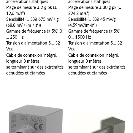
accélérations statiques
accélérations statiques
Plage de mesure ± 2 g pk (±
Plage de mesure ± 30 g pk (±
19,6 m/s²)
294,2 m/s²)
Sensibilité (± 3%) 675 mV / g
Sensibilité (± 3%) 45 mV/g
(68,8 mV / (m / s²))
(4.59mV/(m/s²))
Gamme de fréquence (± 5%) 0
Gamme de fréquence (± 5%)
... 250 Hz
0… 1500 Hz
Tension d'alimentation 5… 32
Tension d'alimentation 5… 32
V
V
CC
CC
Câble de connexion intégré,
Câble de connexion intégré,
longueur 3 mètres,
longueur 3 mètres,
se terminant sur des extrémités
se terminant sur des extrémités
dénudées et étamées
dénudées et étamées