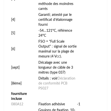
méthode des moindres
carrés
Garanti; attesté par le
[4]
certificat d'étalonnage
fourni
-54…121°C, référence
[5]
24°C
FSO = "Full Scale
Output" : signal de sortie
[6]
maximal sur la plage de
mesure (4 V
).
CC
Décalage avec une
[sept]
longueur de câble de 3
mètres (type 037)
Détails : voir
Déclaration
[8ème]
de conformité PCB
PS027
fourniture
incluse
080A12
Fixation adhésive
-1
Goujons de fixation, 10-