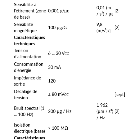
Sensibilité à
0,01 (m
l'étirement (zone
0,001 g/µε
[2]
/ s²) / µε
de base)
Sensibilité
9,8
100 µg/G
[2]
magnétique
(m/s²)/j
Caractéristiques
techniques
Tension
6 ... 30 V
CC
d'alimentation
Consommation
30 mA
d'énergie
Impédance de
120
sortie
Décalage de
± 80 mV
[sept]
CC
tension
1 962
Bruit spectral (1
200 µg / Hz
(µm / s²)
[2]
... 100 Hz)
/ Hz
Isolation
> 100 MΩ
électrique (base)
Caractéristiques