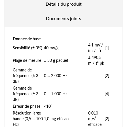
Détails du produit
Documents joints
Donnee de base
4,1 mV /
Sensibilité (± 3%)
40 mV/g
[1]
(m / s²)
± 490,5
Plage de mesure
± 50 g paquet
m / s² pk
Gamme de
fréquence (± 3
0 ... 2 000 Hz
[2]
dB)
Gamme de
fréquence (± 3
0 ... 1 000 Hz
[4]
dB)
Erreur de phase
<10°
Résolution large
0,010
bande (0,5 ... 100
1,0 mg efficace
m/s²
[2]
Hz)
efficace