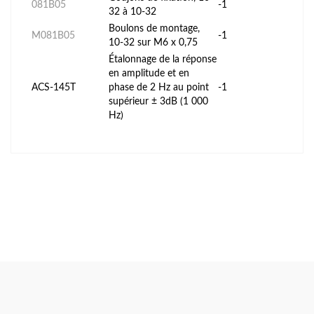
081B05
-1
32 à 10-32
Boulons de montage,
M081B05
-1
10-32 sur M6 x 0,75
Étalonnage de la réponse
en amplitude et en
ACS-145T
phase de 2 Hz au point
-1
supérieur ± 3dB (1 000
Hz)