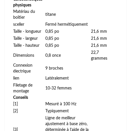
physiques
Matériau du
titane
boîtier
sceller
Fermé hermétiquement
Taille - longueur
0,85 po
21,6 mm
Taille - largeur
0,85 po
21,6 mm
Taille - hauteur
0,85 po
21,6 mm
22,7
Dimensions
0,8 once
grammes
Connexion
9 broches
électrique
lien
Latéralement
Filetage de
10-32 femmes
montage
Conseils
[1]
Mesuré à 100 Hz
[2]
Typiquement
Ligne de meilleur
ajustement à base zéro,
[3]
déterminée à l'aide de la