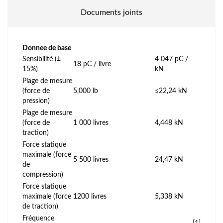
Documents joints
Donnee de base
Sensibilité (±
4 047 pC /
18 pC / livre
15%)
kN
Plage de mesure
(force de
5,000 lb
≤22,24 kN
pression)
Plage de mesure
(force de
1 000 livres
4,448 kN
traction)
Force statique
maximale (force
5 500 livres
24,47 kN
de
compression)
Force statique
maximale (force
1200 livres
5,338 kN
de traction)
Fréquence