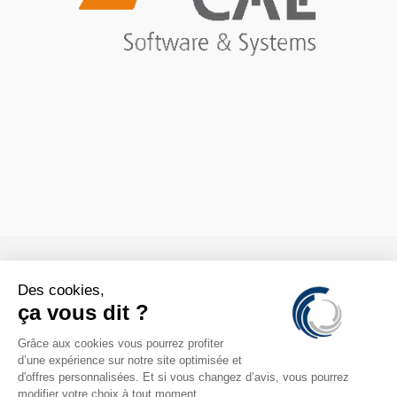

CONTACTS

INFORMATION