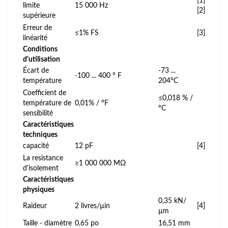
[1]
limite
15 000 Hz
[2]
supérieure
Erreur de
≤1% FS
[3]
linéarité
Conditions
d'utilisation
Écart de
-73 ...
-100 ... 400 ° F
température
204°C
Coefficient de
≤0,018 % /
température de
0,01% / °F
°C
sensibilité
Caractéristiques
techniques
capacité
12 pF
[4]
La resistance
≥1 000 000 MΩ
d'isolement
Caractéristiques
physiques
0,35 kN/
Raideur
2 livres/µin
[4]
µm
Taille - diamètre
0,65 po
16,51 mm