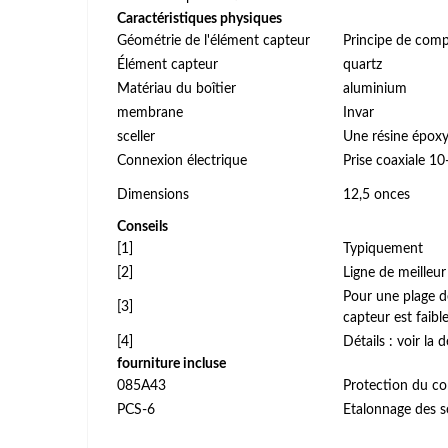
Caractéristiques physiques
Géométrie de l'élément capteur
Principe de comp
Élément capteur
quartz
Matériau du boîtier
aluminium
membrane
Invar
sceller
Une résine épox
Connexion électrique
Prise coaxiale 10
Dimensions
12,5 onces
Conseils
[1]
Typiquement
[2]
Ligne de meilleu
Pour une plage de
[3]
capteur est faibl
[4]
Détails : voir l
fourniture incluse
085A43
Protection du c
PCS-6
Etalonnage des s