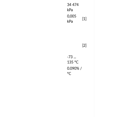
34 474
kPa
0,005
[1]
kPa
[2]
-73 ...
135 °C
0.090% /
°C