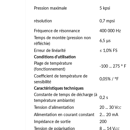
Pression maximale
5 kpsi
résolution
0,7 mpsi
Fréquence de résonnance
400 000 Hz
Temps de montée (pression non
6,5 µs
réfléchie)
Erreur de linéarité
≤ 1,0% FS
Conditions d'utilisation
Plage de température
-100 ... 275 ° F
(fonctionnement)
Coefficient de température de
0,05% / °F
sensibilité
Caractéristiques techniques
Constante de temps de décharge (à
0,2 s
température ambiante)
Tension d'alimentation
20 ... 30 V
CC
Alimentation en courant constant
2… 20 mA
Impédance de sortie
200
Tension de polarisation
8 ... 14 V.
CC