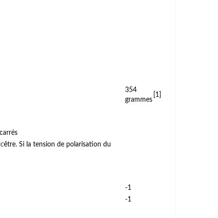
354
[1]
grammes
carrés
être. Si la tension de polarisation du
CC
-1
-1