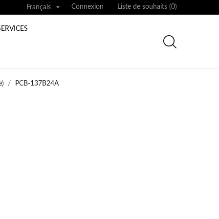

Connexion
Liste de souhaits (
0
)
Français
SERVICES
e)
PCB-137B24A