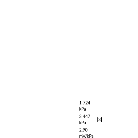
1 724
kPa
3 447
[3]
kPa
2,90
mV/kPa