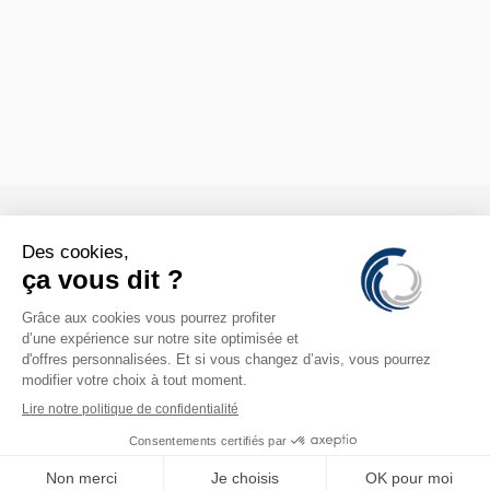

CONTACTS

INFORMATION

COMPTE
© 2026 - Ing. Büro Dollenmeier GmbH