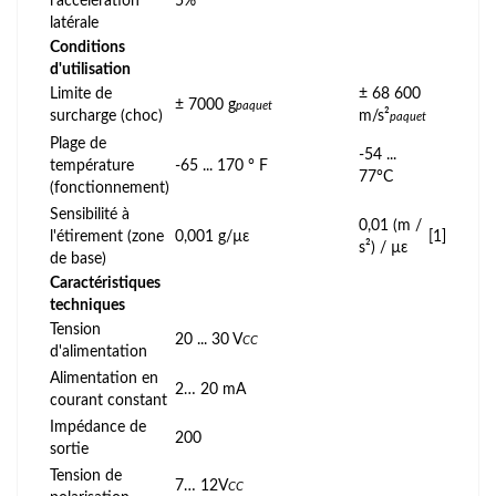
l'accélération
5%
latérale
Conditions
d'utilisation
Limite de
± 68 600
± 7000 g
paquet
surcharge (choc)
m/s²
paquet
Plage de
-54 ...
température
-65 ... 170 ° F
77°C
(fonctionnement)
Sensibilité à
0,01 (m /
l'étirement (zone
0,001 g/µε
[1]
s²) / µε
de base)
Caractéristiques
techniques
Tension
20 ... 30 V
CC
d'alimentation
Alimentation en
2… 20 mA
courant constant
Impédance de
200
sortie
Tension de
7… 12V
CC