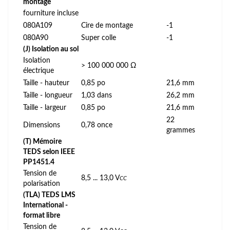
montage
fourniture incluse
080A109
Cire de montage
-1
080A90
Super colle
-1
(J) Isolation au sol
Isolation
> 100 000 000 Ω
électrique
Taille - hauteur
0,85 po
21,6 mm
Taille - longueur
1,03 dans
26,2 mm
Taille - largeur
0,85 po
21,6 mm
22
Dimensions
0,78 once
grammes
(T) Mémoire
TEDS selon IEEE
PP1451.4
Tension de
8,5 ... 13,0 V
CC
polarisation
(TLA) TEDS LMS
International -
format libre
Tension de