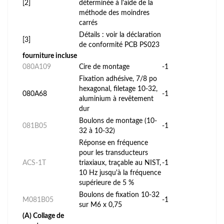
[2]
déterminée à l'aide de la
méthode des moindres
carrés
Détails : voir la déclaration
[3]
de conformité PCB PS023
fourniture incluse
080A109
Cire de montage
-1
Fixation adhésive, 7/8 po
hexagonal, filetage 10-32,
080A68
-1
aluminium à revêtement
dur
Boulons de montage (10-
081B05
-1
32 à 10-32)
Réponse en fréquence
pour les transducteurs
ACS-1T
triaxiaux, traçable au NIST,
-1
10 Hz jusqu'à la fréquence
supérieure de 5 %
Boulons de fixation 10-32
M081B05
-1
sur M6 x 0,75
(A) Collage de