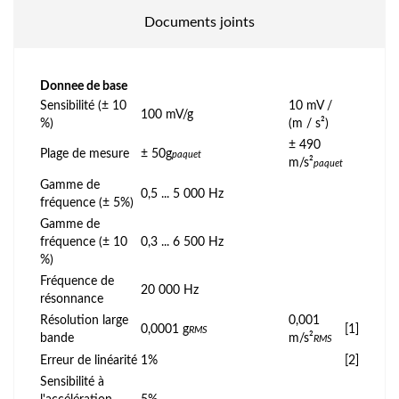
Documents joints
Donnee de base
Sensibilité (± 10
10 mV /
100 mV/g
%)
(m / s²)
± 490
Plage de mesure
± 50g
paquet
m/s²
paquet
Gamme de
0,5 ... 5 000 Hz
fréquence (± 5%)
Gamme de
fréquence (± 10
0,3 ... 6 500 Hz
%)
Fréquence de
20 000 Hz
résonnance
Résolution large
0,001
0,0001 g
[1]
RMS
bande
m/s²
RMS
Erreur de linéarité
1%
[2]
Sensibilité à