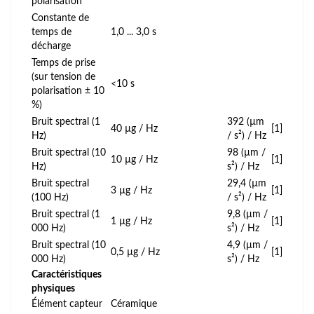
polarisation
Constante de
temps de
1,0 ... 3,0 s
décharge
Temps de prise
(sur tension de
<10 s
polarisation ± 10
%)
Bruit spectral (1
392 (µm
40 µg / Hz
[1]
Hz)
/ s²) / Hz
Bruit spectral (10
98 (µm /
10 µg / Hz
[1]
Hz)
s²) / Hz
Bruit spectral
29,4 (µm
3 µg / Hz
[1]
(100 Hz)
/ s²) / Hz
Bruit spectral (1
9,8 (µm /
1 µg / Hz
[1]
000 Hz)
s²) / Hz
Bruit spectral (10
4,9 (µm /
0,5 µg / Hz
[1]
000 Hz)
s²) / Hz
Caractéristiques
physiques
Élément capteur
Céramique