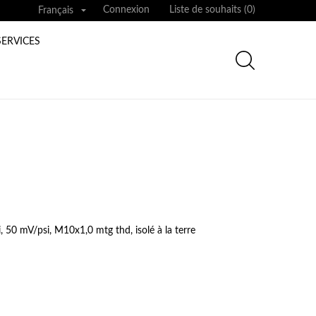

Connexion
Liste de souhaits (
0
)
Français
SERVICES
 50 mV/psi, M10x1,0 mtg thd, isolé à la terre