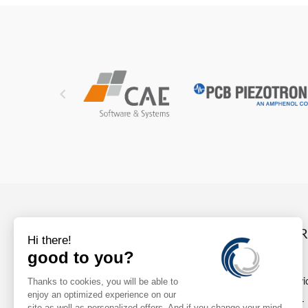

INFO
044 885 45 11
Nos servi
sales@dollenmeier.ch
imprimer