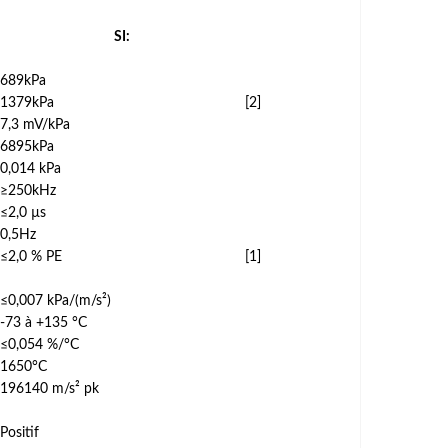
SI:
689kPa
1379kPa
[2]
7,3 mV/kPa
6895kPa
0,014 kPa
≥250kHz
≤2,0 µs
0,5Hz
≤2,0 % PE
[1]
≤0,007 kPa/(m/s²)
-73 à +135 °C
≤0,054 %/°C
1650°C
196140 m/s² pk
Positif