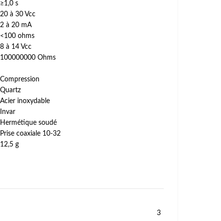
≥1,0 s
20 à 30 Vcc
2 à 20 mA
<100 ohms
8 à 14 Vcc
100000000 Ohms
Compression
Quartz
Acier inoxydable
Invar
Hermétique soudé
Prise coaxiale 10-32
12,5 g
3