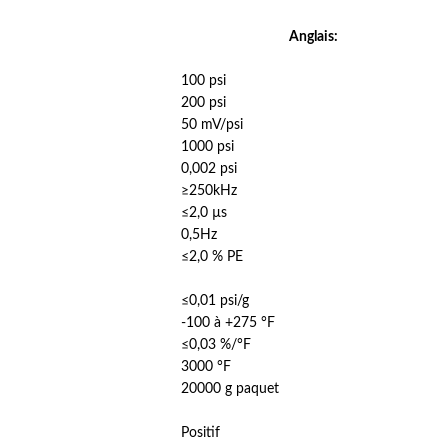
Anglais:
100 psi
200 psi
50 mV/psi
1000 psi
0,002 psi
≥250kHz
≤2,0 µs
0,5Hz
≤2,0 % PE
≤0,01 psi/g
-100 à +275 °F
≤0,03 %/°F
3000 °F
20000 g paquet
Positif