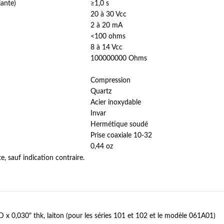
ante)
≥1,0 s
20 à 30 Vcc
2 à 20 mA
<100 ohms
8 à 14 Vcc
100000000 Ohms
Compression
Quartz
Acier inoxydable
Invar
Hermétique soudé
Prise coaxiale 10-32
0,44 oz
, sauf indication contraire.
 x 0,030" thk, laiton (pour les séries 101 et 102 et le modèle 061A01)