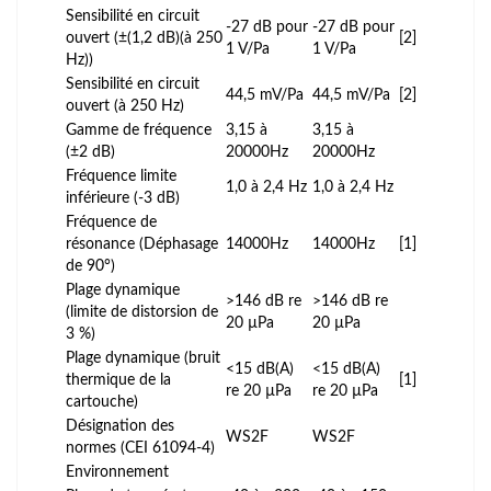
Sensibilité en circuit
-27 dB pour
-27 dB pour
ouvert (±(1,2 dB)(à 250
[2]
1 V/Pa
1 V/Pa
Hz))
Sensibilité en circuit
44,5 mV/Pa
44,5 mV/Pa
[2]
ouvert (à 250 Hz)
Gamme de fréquence
3,15 à
3,15 à
(±2 dB)
20000Hz
20000Hz
Fréquence limite
1,0 à 2,4 Hz
1,0 à 2,4 Hz
inférieure (-3 dB)
Fréquence de
résonance (Déphasage
14000Hz
14000Hz
[1]
de 90°)
Plage dynamique
>146 dB re
>146 dB re
(limite de distorsion de
20 µPa
20 µPa
3 %)
Plage dynamique (bruit
<15 dB(A)
<15 dB(A)
thermique de la
[1]
re 20 µPa
re 20 µPa
cartouche)
Désignation des
WS2F
WS2F
normes (CEI 61094-4)
Environnement