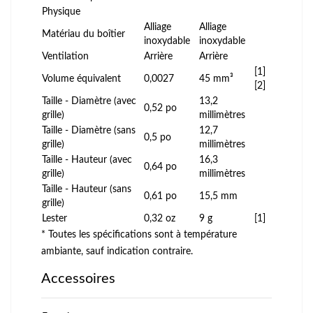
Physique
Alliage
Alliage
Matériau du boîtier
inoxydable
inoxydable
Ventilation
Arrière
Arrière
[1]
Volume équivalent
0,0027
45 mm³
[2]
Taille - Diamètre (avec
13,2
0,52 po
grille)
millimètres
Taille - Diamètre (sans
12,7
0,5 po
grille)
millimètres
Taille - Hauteur (avec
16,3
0,64 po
grille)
millimètres
Taille - Hauteur (sans
0,61 po
15,5 mm
grille)
Lester
0,32 oz
9 g
[1]
* Toutes les spécifications sont à température
ambiante, sauf indication contraire.
Accessoires