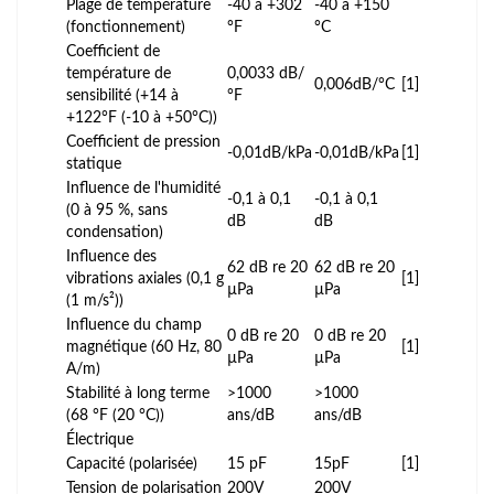
Plage de température
-40 à +302
-40 à +150
(fonctionnement)
°F
°C
Coefficient de
température de
0,0033 dB/
0,006dB/°C
[1]
sensibilité (+14 à
°F
+122°F (-10 à +50°C))
Coefficient de pression
-0,01dB/kPa
-0,01dB/kPa
[1]
statique
Influence de l'humidité
-0,1 à 0,1
-0,1 à 0,1
(0 à 95 %, sans
dB
dB
condensation)
Influence des
62 dB re 20
62 dB re 20
vibrations axiales (0,1 g
[1]
µPa
µPa
(1 m/s²))
Influence du champ
0 dB re 20
0 dB re 20
magnétique (60 Hz, 80
[1]
µPa
µPa
A/m)
Stabilité à long terme
>1000
>1000
(68 °F (20 °C))
ans/dB
ans/dB
Électrique
Capacité (polarisée)
15 pF
15pF
[1]
Tension de polarisation
200V
200V