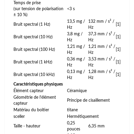
Temps de prise
(sur tension de polarisation
<3 s
± 10 %)
13,5 mg /
132 mm / s² /
Bruit spectral (1 Hz)
[1]
Hz
Hz
3,8 mg /
37,3 mm / s² /
Bruit spectral (10 Hz)
[1]
Hz
Hz
1,21 mg /
1,21 mm / s² /
Bruit spectral (100 Hz)
[1]
Hz
Hz
0,36 mg /
3,53 mm / s² /
Bruit spectral (1 kHz)
[1]
Hz
Hz
0,13 mg /
1,28 mm / s² /
Bruit spectral (10 kHz)
[1]
Hz
Hz
Caractéristiques physiques
Élément capteur
Céramique
Géométrie de l'élément
Principe de cisaillement
capteur
Matériau du boîtier
titane
sceller
Hermétiquement
0,25
Taille - hauteur
6,35 mm
pouces