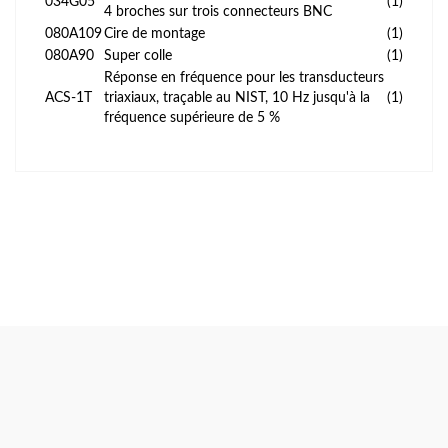
034G05
(1)
4 broches sur trois connecteurs BNC
080A109
Cire de montage
(1)
080A90
Super colle
(1)
Réponse en fréquence pour les transducteurs
ACS-1T
triaxiaux, traçable au NIST, 10 Hz jusqu'à la
(1)
fréquence supérieure de 5 %