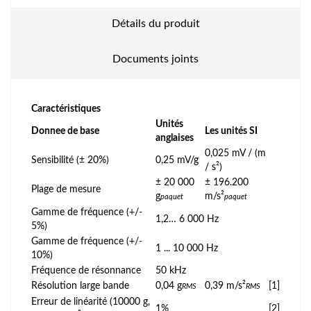
Détails du produit
Documents joints
Caractéristiques
Unités
Donnee de base
Les unités SI
anglaises
0,025 mV / (m
Sensibilité (± 20%)
0,25 mV/g
/ s²)
± 20 000
± 196.200
Plage de mesure
g
m/s²
paquet
paquet
Gamme de fréquence (+/-
1,2… 6 000 Hz
5%)
Gamme de fréquence (+/-
1 ... 10 000 Hz
10%)
Fréquence de résonnance
50 kHz
Résolution large bande
0,04 g
0,39 m/s²
[1]
RMS
RMS
Erreur de linéarité (10000 g,
1%
[2]