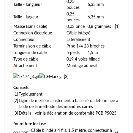
0,25
Taille - longueur
6,35 mm
pouces
0,25
Taille - largeur
6,35 mm
pouces
Masse (sans câble)
0,03 once
0,8 grammes
[1]
Connexion électrique
Câble intégré
Connecteur
Latéralement
Terminaison de câble
Prise 1/4 28 broches
Longueur de câble
5 pieds
1,5 m
Type de câble
019 4 voies blindé
Attachement
Montage adhésif
[3]
Conseils
[1]
Typiquement
[2]
Ligne de meilleur ajustement à base zéro, déterminée à
l'aide de la méthode des moindres carrés
[3]
Détails : voir la déclaration de conformité PCB PS023
fourniture incluse
Câble blindé à 4 fils, 1,5 mètre, connecteur à