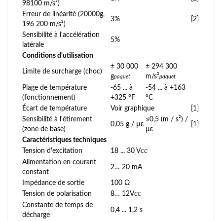
98100 m/s²)
Erreur de linéarité (20000g,
3%
[2]
196 200 m/s²)
Sensibilité à l'accélération
5%
latérale
Conditions d'utilisation
± 30 000
± 294 300
Limite de surcharge (choc)
g
m/s²
paquet
paquet
Plage de température
-65 ... à
-54 ... à +163
(fonctionnement)
+325 °F
°C
Écart de température
Voir graphique
[1]
Sensibilité à l'étirement
≤0,5 (m / s²) /
0,05 g / µε
[1]
(zone de base)
µε
Caractéristiques techniques
Tension d'excitation
18 ... 30 V
CC
Alimentation en courant
2… 20 mA
constant
Impédance de sortie
100 Ω
Tension de polarisation
8… 12V
CC
Constante de temps de
0,4 ... 1,2 s
décharge