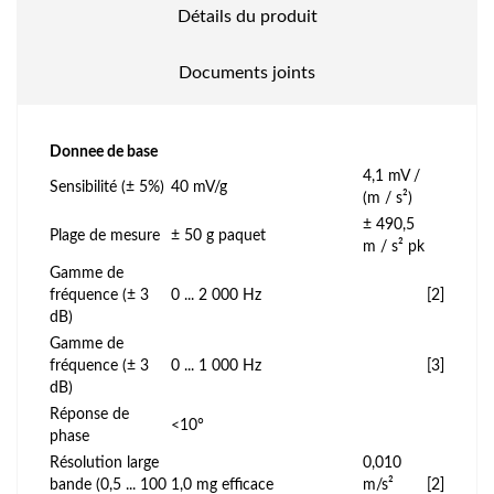
Détails du produit
Documents joints
Donnee de base
4,1 mV /
Sensibilité (± 5%)
40 mV/g
(m / s²)
± 490,5
Plage de mesure
± 50 g paquet
m / s² pk
Gamme de
fréquence (± 3
0 ... 2 000 Hz
[2]
dB)
Gamme de
fréquence (± 3
0 ... 1 000 Hz
[3]
dB)
Réponse de
<10°
phase
Résolution large
0,010
bande (0,5 ... 100
1,0 mg efficace
m/s²
[2]