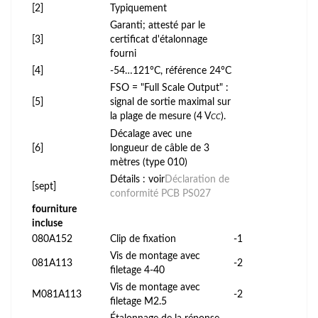
[2]
Typiquement
Garanti; attesté par le
[3]
certificat d'étalonnage
fourni
[4]
-54…121°C, référence 24°C
FSO = "Full Scale Output" :
[5]
signal de sortie maximal sur
la plage de mesure (4 V
).
CC
Décalage avec une
[6]
longueur de câble de 3
mètres (type 010)
Détails : voir
Déclaration de
[sept]
conformité PCB PS027
fourniture
incluse
080A152
Clip de fixation
-1
Vis de montage avec
081A113
-2
filetage 4-40
Vis de montage avec
M081A113
-2
filetage M2.5