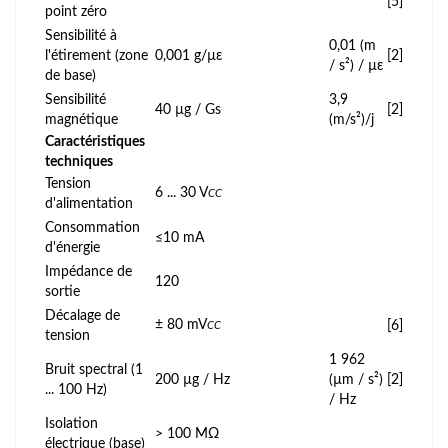
[5]
point zéro
Sensibilité à
0,01 (m
l'étirement (zone
0,001 g/µε
[2]
/ s²) / µε
de base)
Sensibilité
3,9
40 µg / Gs
[2]
magnétique
(m/s²)/j
Caractéristiques
techniques
Tension
6 ... 30 V
CC
d'alimentation
Consommation
≤10 mA
d'énergie
Impédance de
120
sortie
Décalage de
± 80 mV
[6]
CC
tension
1 962
Bruit spectral (1
200 µg / Hz
(µm / s²)
[2]
... 100 Hz)
/ Hz
Isolation
> 100 MΩ
électrique (base)