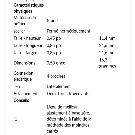
Caractéristiques
physiques
Matériau du
titane
boîtier
sceller
Fermé hermétiquement
Taille - hauteur
0,45 po
11,4 mm
Taille - longueur
0,85 po
21,6 mm
Taille - largeur
0,85 po
21,6 mm
16,3
Dimensions
0,58 once
grammes
Connexion
4 broches
électrique
lien
Latéralement
Attachement
Deux trous traversants
Conseils
Ligne de meilleur
ajustement à base zéro,
[1]
déterminée à l'aide de la
méthode des moindres
carrés