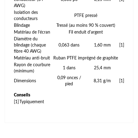
AWG)
Isolation des
PTFE pressé
conducteurs
Blindage
Tressé (au moins 90 % couvert)
Matériau de l'écran
Fil enduit d'argent
Diamètre du
blindage (chaque
0,063 dans
1,60 mm
[1]
fibre 40 AWG)
Matériau anti-bruit
Ruban PTFE imprégné de graphite
Rayon de courbure
1 dans
25,4 mm
(minimum)
0,09 onces /
Dimensions
8,31 g/m
[1]
pied
Conseils
[1]
Typiquement