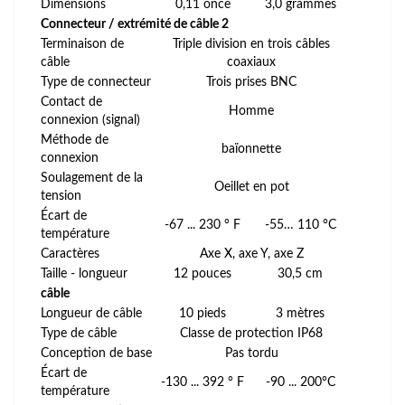
Dimensions
0,11 once
3,0 grammes
Connecteur / extrémité de câble 2
Terminaison de
Triple division en trois câbles
câble
coaxiaux
Type de connecteur
Trois prises BNC
Contact de
Homme
connexion (signal)
Méthode de
baïonnette
connexion
Soulagement de la
Oeillet en pot
tension
Écart de
-67 ... 230 ° F
-55… 110 °C
température
Caractères
Axe X, axe Y, axe Z
Taille - longueur
12 pouces
30,5 cm
câble
Longueur de câble
10 pieds
3 mètres
Type de câble
Classe de protection IP68
Conception de base
Pas tordu
Écart de
-130 ... 392 ° F
-90 ... 200°C
température