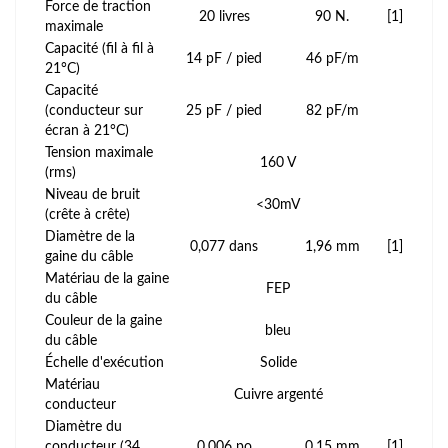
Force de traction
20 livres
90 N.
[1]
maximale
Capacité (fil à fil à
14 pF / pied
46 pF/m
21°C)
Capacité
(conducteur sur
25 pF / pied
82 pF/m
écran à 21°C)
Tension maximale
160 V
(rms)
Niveau de bruit
<30mV
(crête à crête)
Diamètre de la
0,077 dans
1,96 mm
[1]
gaine du câble
Matériau de la gaine
FEP
du câble
Couleur de la gaine
bleu
du câble
Échelle d'exécution
Solide
Matériau
Cuivre argenté
conducteur
Diamètre du
conducteur (34
0,006 po
0,15 mm
[1]