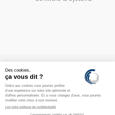

CONTACTS

INFORMATION

COMPTE