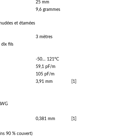
25 mm
9,6 grammes
énudées et étamées
3 mètres
dix fils
-50… 121°C
59,1 pF/m
105 pF/m
3,91 mm
[1]
 AWG
0,381 mm
[1]
ins 90 % couvert)