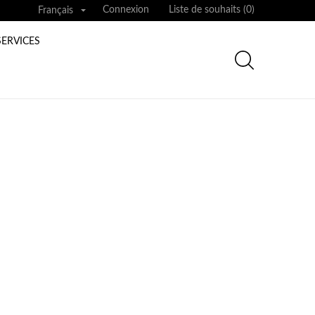

Connexion
Liste de souhaits (
0
)
Français
SERVICES