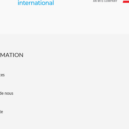
RMATION
ces
de nous
te