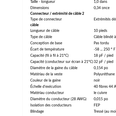
Taille - longueur
1,0 dans
Dimensions
0,34 once
Connecteur / extrémité de câble 2
Type de connecteur
Extrémités d
câble
Longueur de câble
10 pieds
Type de câble
Câble blindé à 
Conception de base
Pas tordu
Écart de température
-58 ... 250 ° F
Capacité (fil à fil à 21°C)
18 pF / pied
Capacité (conducteur sur écran à 21°C)
32 pF / pied
Diamètre de la gaine du câble
0,154 po
Matériau de la veste
Polyuréthane
Couleur de la gaine
noir
Échelle d'exécution
40 fibres 44
Matériau conducteur
le cuivre
Diamètre du conducteur (28 AWG)
0,015 po
Isolation des conducteurs
FEP
Blindage
Tressé (au mo