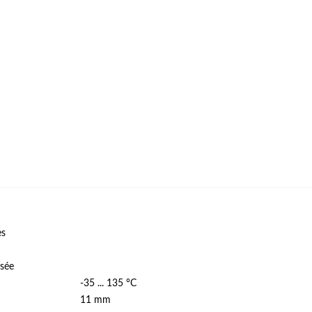
es
ssée
-35 ... 135 °C
11 mm