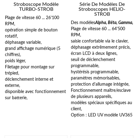
Stroboscope Modèle
Série De Modèles De
TURBO-STROB
Stroboscopes HELIO-
STROB
Plage de vitesse 60 ... 26'100
Des modèles
Alpha, Bêta, Gamma,
RPM,
Plage de vitesse 60 ... 64'500
opération simple de bouton
RPM,
rotatif,
saisie confortable via le clavier,
déphasage variable,
déphasage extrêmement précis,
grand affichage numérique (5
écran LCD à deux lignes,
chiffres),
seuil de déclenchement
poids léger,
programmable,
Filetage pour montage sur
hystérésis programmable,
trépied,
paramètres mémorisables,
déclenchement interne et
protection d'allumage intégrée,
externe,
Fonctionnement maître/esclave
disponible avec fonctionnement
de plusieurs appareils,
sur batterie,
modèles spéciaux spécifiques au
client,
Option : LED UV modèle UV365