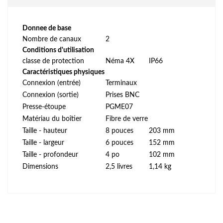
Donnee de base
Nombre de canaux
2
Conditions d'utilisation
classe de protection
Néma 4X
IP66
Caractéristiques physiques
Connexion (entrée)
Terminaux
Connexion (sortie)
Prises BNC
Presse-étoupe
PGME07
Matériau du boîtier
Fibre de verre
Taille - hauteur
8 pouces
203 mm
Taille - largeur
6 pouces
152 mm
Taille - profondeur
4 po
102 mm
Dimensions
2,5 livres
1,14 kg