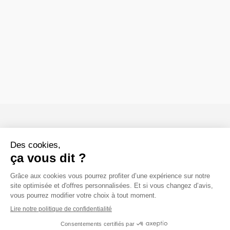

CONTACTS

INFORMATION

COMPTE