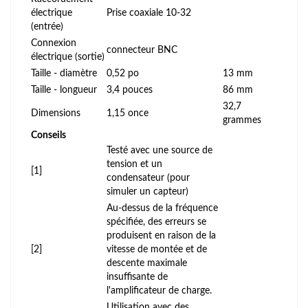
électrique
Prise coaxiale 10-32
(entrée)
Connexion
connecteur BNC
électrique (sortie)
Taille - diamètre
0,52 po
13 mm
Taille - longueur
3,4 pouces
86 mm
32,7
Dimensions
1,15 once
grammes
Conseils
Testé avec une source de
tension et un
[1]
condensateur (pour
simuler un capteur)
Au-dessus de la fréquence
spécifiée, des erreurs se
produisent en raison de la
[2]
vitesse de montée et de
descente maximale
insuffisante de
l'amplificateur de charge.
Utilisation avec des