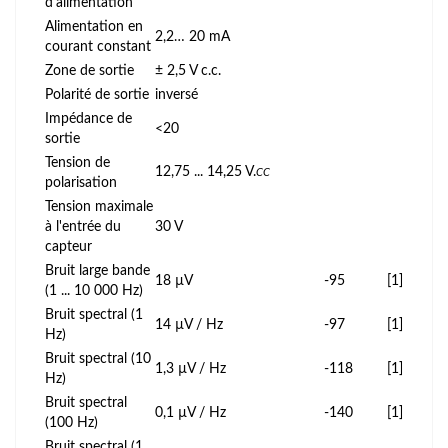
d'alimentation
Alimentation en
2,2… 20 mA
courant constant
Zone de sortie
± 2,5 V c.c.
Polarité de sortie
inversé
Impédance de
<20
sortie
Tension de
12,75 ... 14,25 V.
CC
polarisation
Tension maximale
à l'entrée du
30 V
capteur
Bruit large bande
18 µV
-95
[1]
(1 ... 10 000 Hz)
Bruit spectral (1
14 µV / Hz
-97
[1]
Hz)
Bruit spectral (10
1,3 µV / Hz
-118
[1]
Hz)
Bruit spectral
0,1 µV / Hz
-140
[1]
(100 Hz)
Bruit spectral (1