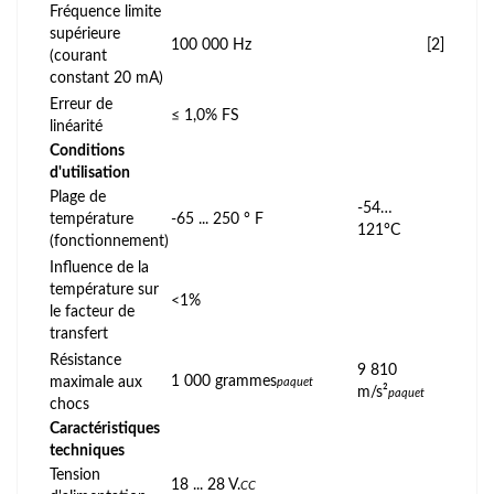
Fréquence limite
supérieure
100 000 Hz
[2]
(courant
constant 20 mA)
Erreur de
≤ 1,0% FS
linéarité
Conditions
d'utilisation
Plage de
-54…
température
-65 ... 250 ° F
121°C
(fonctionnement)
Influence de la
température sur
<1%
le facteur de
transfert
Résistance
9 810
1 000 grammes
maximale aux
paquet
m/s²
paquet
chocs
Caractéristiques
techniques
Tension
18 ... 28 V.
CC