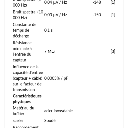
0,04 µV / Hz
-148
[1]
000 Hz)
Bruit spectral (10
0,03 µV / Hz
-150
[1]
000 Hz)
Constante de
temps de
0,1 s
décharge
Résistance
minimale à
7 MΩ
[3]
l'entrée du
capteur
Influence de la
capacité d'entrée
(capteur + câble)
0,0005% / pF
sur le facteur de
transmission
Caractéristiques
physiques
Matériau du
acier inoxydable
boîtier
sceller
Soudé
Raccordement