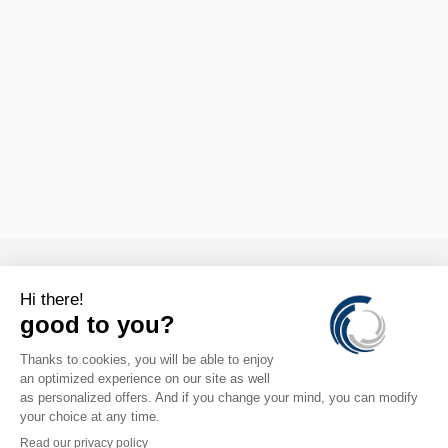

CONTACTS

INFORMATION

COMPTE