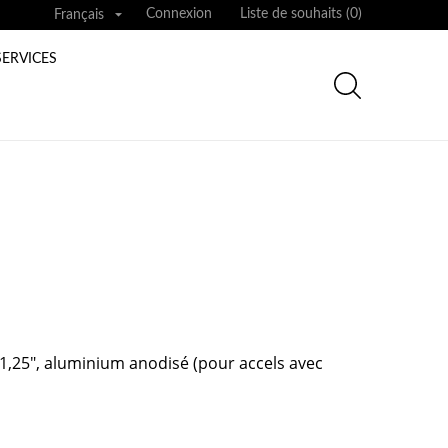

Connexion
Liste de souhaits (
0
)
Français
SERVICES
1,25", aluminium anodisé (pour accels avec