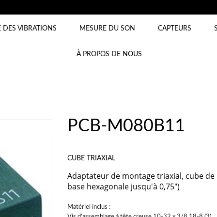
 DES VIBRATIONS
MESURE DU SON
CAPTEURS
À PROPOS DE NOUS
PCB-M080B11
CUBE TRIAXIAL
Adaptateur de montage triaxial, cube de 
base hexagonale jusqu'à 0,75")
Matériel inclus :
Vis d'assemblage à tête creuse 10-32 x 3/8 18-8 (3)