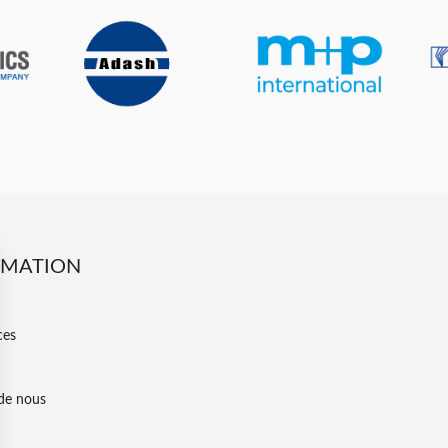
RMATION
ces
de nous