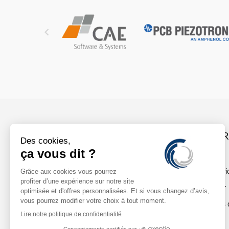

INFO
044 885 45 11
Nos servi
sales@dollenmeier.ch
imprimer
Dielsdorf Regensbergstrasse 16
à propos 
Contact