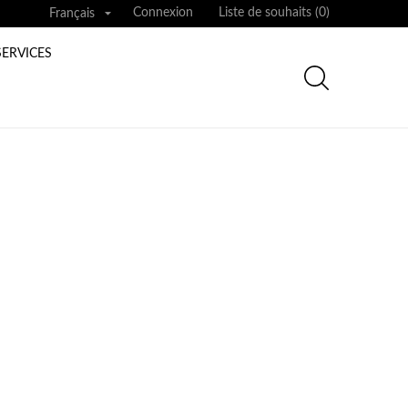

Connexion
Liste de souhaits (
0
)
Français
SERVICES