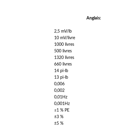
Anglais:
2,5 mV/lb
10 mV/livre
1000 livres
500 livres
1320 livres
660 livres
14 pi-lb
13 pi-lb
0,006
0,002
0,01Hz
0,001Hz
≤1 % PE
±3 %
±5 %