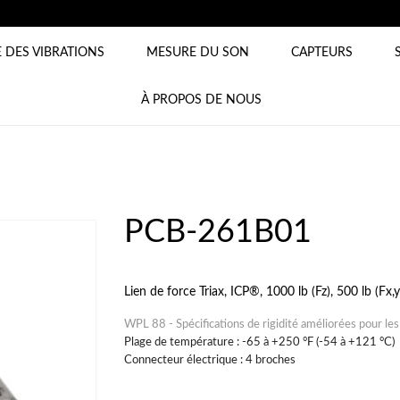
 DES VIBRATIONS
MESURE DU SON
CAPTEURS
À PROPOS DE NOUS
PCB-261B01
Lien de force Triax, ICP®, 1000 lb (Fz), 500 lb (Fx,y)
WPL 88 - Spécifications de rigidité améliorées pour les
Plage de température : -65 à +250 °F (-54 à +121 °C)
Connecteur électrique : 4 broches