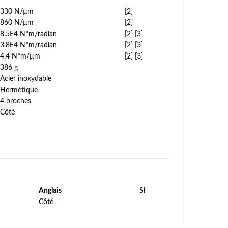
330 N/µm
[2]
860 N/µm
[2]
8.5E4 N*m/radian
[2] [3]
3.8E4 N*m/radian
[2] [3]
4,4 N*m/µm
[2] [3]
386 g
Acier inoxydable
Hermétique
4 broches
Côté
Anglais
SI
Côté