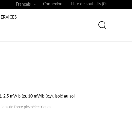

Connexion
Liste de souhaits (
0
)
Français
SERVICES
, 2,5 mV/lb (z), 10 mV/lb (x,y), isolé au sol
 liens de force piézoélectriques