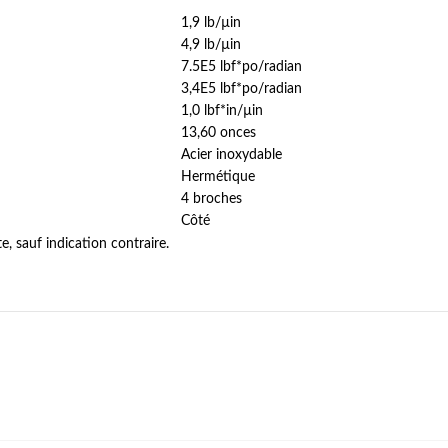
1,9 lb/µin
4,9 lb/µin
7.5E5 lbf*po/radian
3,4E5 lbf*po/radian
1,0 lbf*in/µin
13,60 onces
Acier inoxydable
Hermétique
4 broches
Côté
, sauf indication contraire.