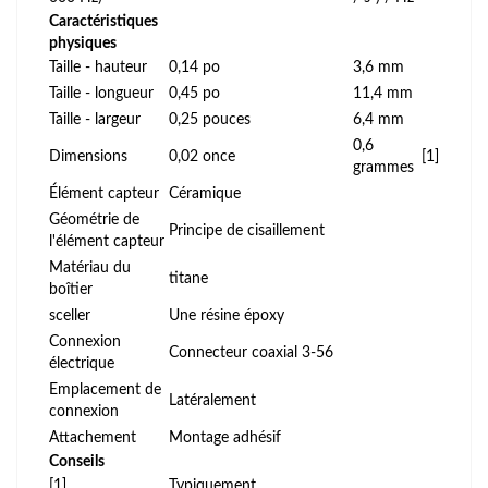
Caractéristiques
physiques
Taille - hauteur
0,14 po
3,6 mm
Taille - longueur
0,45 po
11,4 mm
Taille - largeur
0,25 pouces
6,4 mm
0,6
Dimensions
0,02 once
[1]
grammes
Élément capteur
Céramique
Géométrie de
Principe de cisaillement
l'élément capteur
Matériau du
titane
boîtier
sceller
Une résine époxy
Connexion
Connecteur coaxial 3-56
électrique
Emplacement de
Latéralement
connexion
Attachement
Montage adhésif
Conseils
[1]
Typiquement