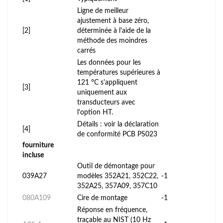
Ligne de meilleur
ajustement à base zéro,
[2]
déterminée à l'aide de la
méthode des moindres
carrés
Les données pour les
températures supérieures à
121 °C s'appliquent
[3]
uniquement aux
transducteurs avec
l'option HT.
Détails : voir la déclaration
[4]
de conformité PCB PS023
fourniture
incluse
Outil de démontage pour
039A27
modèles 352A21, 352C22,
-1
352A25, 357A09, 357C10
080A109
Cire de montage
-1
Réponse en fréquence,
traçable au NIST (10 Hz