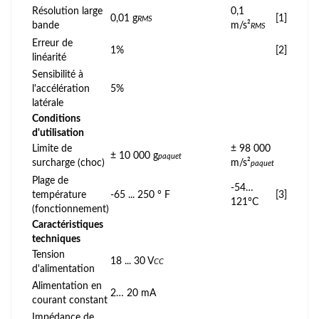
Résolution large
0,1
0,01 g
[1]
RMS
bande
m/s²
RMS
Erreur de
1%
[2]
linéarité
Sensibilité à
l'accélération
5%
latérale
Conditions
d'utilisation
Limite de
± 98 000
± 10 000 g
paquet
surcharge (choc)
m/s²
paquet
Plage de
-54…
température
-65 ... 250 ° F
[3]
121°C
(fonctionnement)
Caractéristiques
techniques
Tension
18 ... 30 V
CC
d'alimentation
Alimentation en
2… 20 mA
courant constant
Impédance de