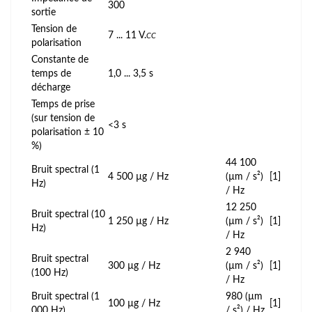
300
sortie
Tension de
7 ... 11 V.
CC
polarisation
Constante de
temps de
1,0 ... 3,5 s
décharge
Temps de prise
(sur tension de
<3 s
polarisation ± 10
%)
44 100
Bruit spectral (1
4 500 µg / Hz
(µm / s²)
[1]
Hz)
/ Hz
12 250
Bruit spectral (10
1 250 µg / Hz
(µm / s²)
[1]
Hz)
/ Hz
2 940
Bruit spectral
300 µg / Hz
(µm / s²)
[1]
(100 Hz)
/ Hz
Bruit spectral (1
980 (µm
100 µg / Hz
[1]
000 Hz)
/ s²) / Hz