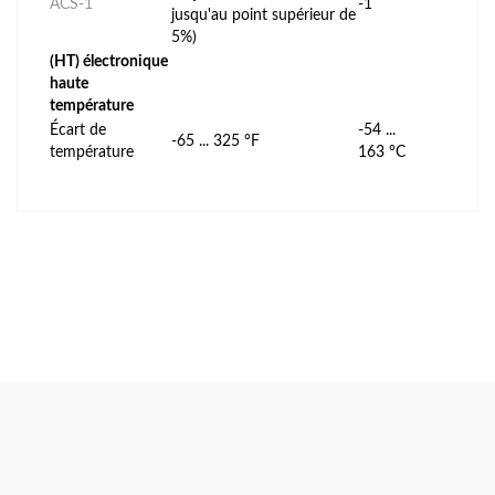
ACS-1
-1
jusqu'au point supérieur de
5%)
(HT) électronique
haute
température
Écart de
-54 ...
-65 ... 325 °F
température
163 °C