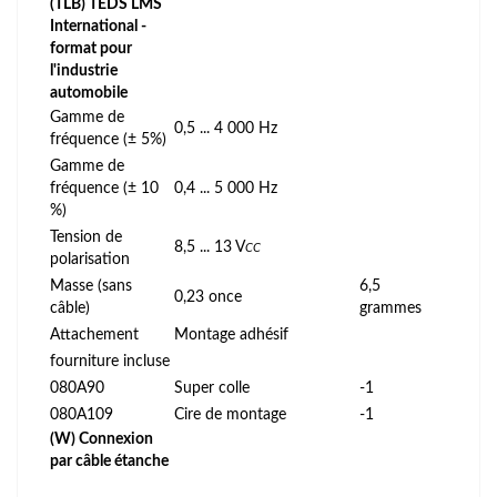
(TLB) TEDS LMS
International -
format pour
l'industrie
automobile
Gamme de
0,5 ... 4 000 Hz
fréquence (± 5%)
Gamme de
fréquence (± 10
0,4 ... 5 000 Hz
%)
Tension de
8,5 ... 13 V
CC
polarisation
Masse (sans
6,5
0,23 once
câble)
grammes
Attachement
Montage adhésif
fourniture incluse
080A90
Super colle
-1
080A109
Cire de montage
-1
(W) Connexion
par câble étanche