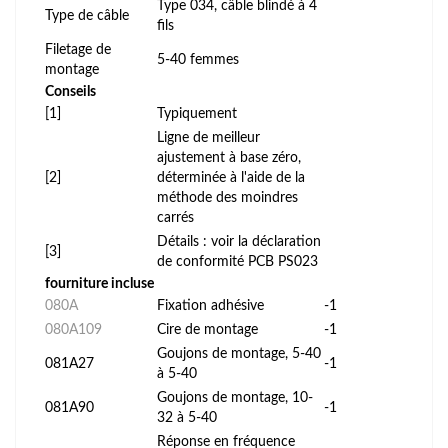
Type 034, câble blindé à 4
Type de câble
fils
Filetage de
5-40 femmes
montage
Conseils
[1]
Typiquement
Ligne de meilleur
ajustement à base zéro,
[2]
déterminée à l'aide de la
méthode des moindres
carrés
Détails : voir la déclaration
[3]
de conformité PCB PS023
fourniture incluse
080A
Fixation adhésive
-1
080A109
Cire de montage
-1
Goujons de montage, 5-40
081A27
-1
à 5-40
Goujons de montage, 10-
081A90
-1
32 à 5-40
Réponse en fréquence