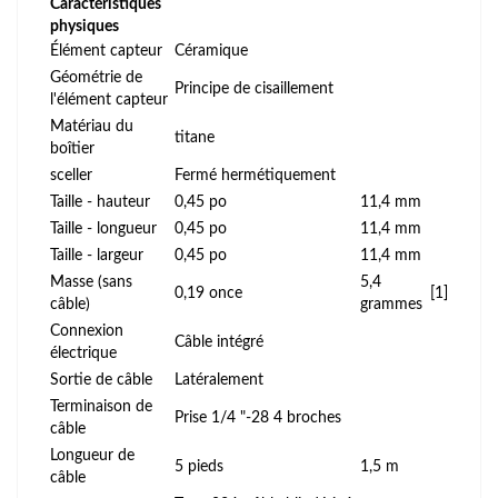
Caractéristiques
physiques
Élément capteur
Céramique
Géométrie de
Principe de cisaillement
l'élément capteur
Matériau du
titane
boîtier
sceller
Fermé hermétiquement
Taille - hauteur
0,45 po
11,4 mm
Taille - longueur
0,45 po
11,4 mm
Taille - largeur
0,45 po
11,4 mm
Masse (sans
5,4
0,19 once
[1]
câble)
grammes
Connexion
Câble intégré
électrique
Sortie de câble
Latéralement
Terminaison de
Prise 1/4 "-28 4 broches
câble
Longueur de
5 pieds
1,5 m
câble