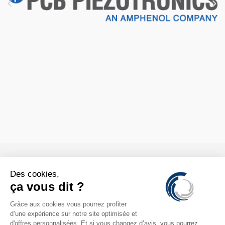



CONTACTS
INFORMATION