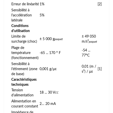
Erreur de linéarité
1%
[2]
Sensibilité à
l'accélération
5%
latérale
Conditions
d'utilisation
Limite de
± 49 050
± 5 000 g
paquet
surcharge (choc)
m/s²
paquet
Plage de
-54 ...
température
-65 ... 170 ° F
77°C
(fonctionnement)
Sensibilité à
0,01 (m /
l'étirement (zone
0,001 g/µε
[1]
s²) / µε
de base)
Caractéristiques
techniques
Tension
18 ... 30 V
CC
d'alimentation
Alimentation en
2… 20 mA
courant constant
Impédance de