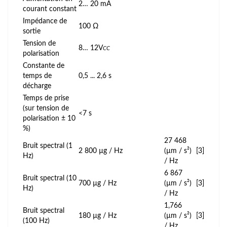
2… 20 mA
courant constant
Impédance de
100 Ω
sortie
Tension de
8… 12V
CC
polarisation
Constante de
temps de
0,5 ... 2,6 s
décharge
Temps de prise
(sur tension de
<7 s
polarisation ± 10
%)
27 468
Bruit spectral (1
2 800 µg / Hz
(µm / s²)
[3]
Hz)
/ Hz
6 867
Bruit spectral (10
700 µg / Hz
(µm / s²)
[3]
Hz)
/ Hz
1,766
Bruit spectral
180 µg / Hz
(µm / s²)
[3]
(100 Hz)
/ Hz