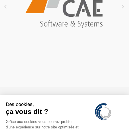



CONTACTS