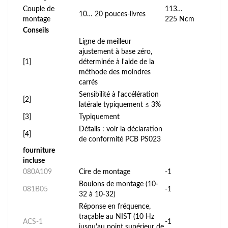
Couple de
113…
10… 20 pouces-livres
montage
225 Ncm
Conseils
Ligne de meilleur
ajustement à base zéro,
[1]
déterminée à l'aide de la
méthode des moindres
carrés
Sensibilité à l'accélération
[2]
latérale typiquement ≤ 3%
[3]
Typiquement
Détails : voir la déclaration
[4]
de conformité PCB PS023
fourniture
incluse
080A109
Cire de montage
-1
Boulons de montage (10-
081B05
-1
32 à 10-32)
Réponse en fréquence,
traçable au NIST (10 Hz
ACS-1
-1
jusqu'au point supérieur de