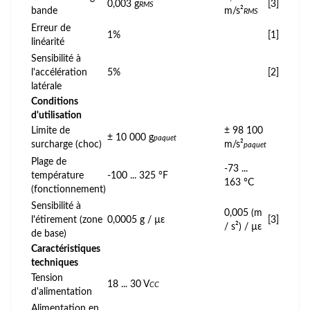
0,003 g
[3]
RMS
bande
m/s²
RMS
Erreur de
1%
[1]
linéarité
Sensibilité à
l'accélération
5%
[2]
latérale
Conditions
d'utilisation
Limite de
± 98 100
± 10 000 g
paquet
surcharge (choc)
m/s²
paquet
Plage de
-73 ...
température
-100 ... 325 °F
163 °C
(fonctionnement)
Sensibilité à
0,005 (m
l'étirement (zone
0,0005 g / µε
[3]
/ s²) / µε
de base)
Caractéristiques
techniques
Tension
18 ... 30 V
CC
d'alimentation
Alimentation en