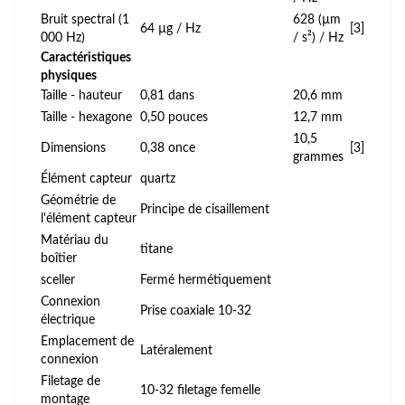
Bruit spectral (1
628 (µm
64 µg / Hz
[3]
000 Hz)
/ s²) / Hz
Caractéristiques
physiques
Taille - hauteur
0,81 dans
20,6 mm
Taille - hexagone
0,50 pouces
12,7 mm
10,5
Dimensions
0,38 once
[3]
grammes
Élément capteur
quartz
Géométrie de
Principe de cisaillement
l'élément capteur
Matériau du
titane
boîtier
sceller
Fermé hermétiquement
Connexion
Prise coaxiale 10-32
électrique
Emplacement de
Latéralement
connexion
Filetage de
10-32 filetage femelle
montage