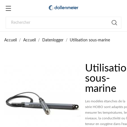
Accueil
Accueil
Datenlogger
Utilisation sous-marine
Utilisati
sous-
marine
Les modèles étanches de la
série HOBO sont adaptés p
mesurer les températures, le
niveaux, la conductivité ou 
teneur en oxygène dans l'ea